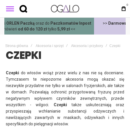
0
st
>>
Darmowa
wysyłka wszystkimi metodami dostawy dla
zamówień
powyżej 400 zł
<<
Strona główna
Akcesoria i sprzęt
Akcesoria i przybory
Czepki
CZEPKI
Czepki
do włosów wciąż przez wielu z nas nie są doceniane.
Tymczasem te niepozorne akcesoria mogą okazać się
niezwykle przydatne nie tylko w salonach fryzjerskich, ale także
w domach. Pozwalają ochronić przygotowaną fryzurę przed
negatywnym wpływem czynników zewnętrznych, przede
wszystkim - wilgoci.
Czepki
także uskuteczniają oraz
przyspieszają wchłanianie substancji odżywczych i
nawilżających zawartych w maskach, odżywkach i innych
specyfikach do pielęgnacji włosów.