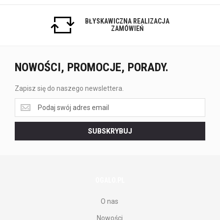
BŁYSKAWICZNA REALIZACJA
ZAMÓWIEŃ
NOWOŚCI, PROMOCJE, PORADY.
Zapisz się do naszego newslettera.
Zapisz
się
do
SUBSKRYBUJ
naszego
newslettera.
OGALO.PL
O nas
Nowości