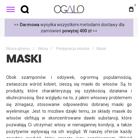
0
t
>>
Darmowa
wysyłka wszystkimi metodami dostawy dla
zamówień
powyżej 400 zł
<<
Strona główna
Włosy
Pielęgnacja włosów
Maski
MASKI
Obok szamponów i odżywek, ogromną popularnością,
zwłaszcza wśród kobiet, cieszą się maski do włosów. Są to
produkty, które charakteryzują się szybkością działania i
skutecznością. Bez względu na to, z jakim włosowy problemem
się zmagasz, stosowanie odpowiednio dobranej maski go
wyeliminuje. Jest to możliwe dzięki temu, że składy masek do
włosów obfitują w skoncentrowane dawki substancji, które
pozwalają Ci utrzymać włosy w nienagannej kondycji, a także
pozytywnie wpływają na ich wygląd. W naszej ofercie każdy