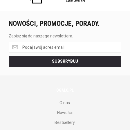
ZAMÓWIEŃ
NOWOŚCI, PROMOCJE, PORADY.
Zapisz się do naszego newslettera.
Zapisz
się
do
SUBSKRYBUJ
naszego
newslettera.
OGALO.PL
O nas
Nowości
Bestsellery