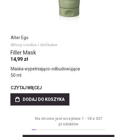
Alter Ego
Włosy cienkie i delikatne
Filler Mask
14,99 zł
Maska wypełniająco-odbudowująca
50 ml
CZYTAJ WIĘCEJ
DODAJ DO KOSZYKA
Na stronie jest wczytane
1
-
18
z
337
produktów