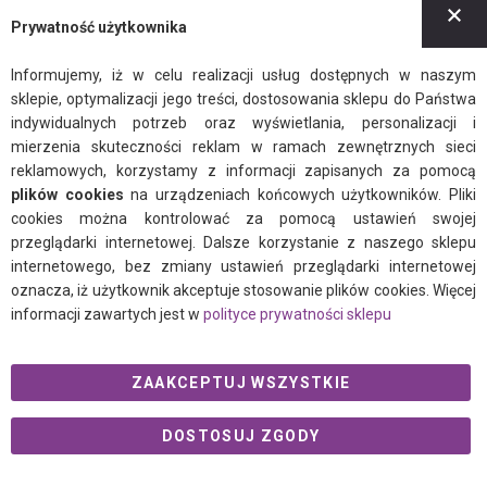
Z
Prywatność użytkownika
BLOG
Newsletter
Informujemy, iż w celu realizacji usług dostępnych w naszym
sklepie, optymalizacji jego treści, dostosowania sklepu do Państwa
Regulamin
indywidualnych potrzeb oraz wyświetlania, personalizacji i
Polityka prywatności
mierzenia skuteczności reklam w ramach zewnętrznych sieci
reklamowych, korzystamy z informacji zapisanych za pomocą
plików cookies
na urządzeniach końcowych użytkowników. Pliki
cookies można kontrolować za pomocą ustawień swojej
przeglądarki internetowej. Dalsze korzystanie z naszego sklepu
internetowego, bez zmiany ustawień przeglądarki internetowej
facebook
instagram
twitter
oznacza, iż użytkownik akceptuje stosowanie plików cookies. Więcej
informacji zawartych jest w
polityce prywatności sklepu
ZAAKCEPTUJ WSZYSTKIE
© 2021 Ogalo.pl
DOSTOSUJ ZGODY