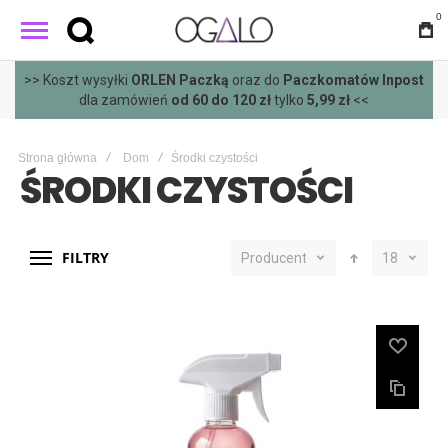
0
>> Koszt wysyłki
ORLEN Paczką
oraz do
Paczkomatów Inpost
dla zamówień
od 60 do 120 zł
tylko
5,99 zł
<<
Strona główna
Dom
Środki czystości
ŚRODKI CZYSTOŚCI
FILTRY
Producent
18