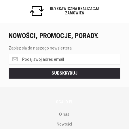
BŁYSKAWICZNA REALIZACJA
ZAMÓWIEŃ
NOWOŚCI, PROMOCJE, PORADY.
Zapisz się do naszego newslettera.
Zapisz
się
do
SUBSKRYBUJ
naszego
newslettera.
OGALO.PL
O nas
Nowości