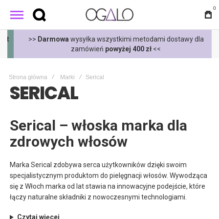
0
t
>>
Darmowa
wysyłka wszystkimi metodami dostawy dla
zamówień
powyżej 400 zł
<<
Strona główna
Marki
Serical
SERICAL
Serical – włoska marka dla
zdrowych włosów
Marka Serical zdobywa serca użytkowników dzięki swoim
specjalistycznym produktom do pielęgnacji włosów. Wywodząca
się z Włoch marka od lat stawia na innowacyjne podejście, które
łączy naturalne składniki z nowoczesnymi technologiami.
Czytaj więcej