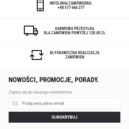
INFOLINIA/ZAMÓWIENIA:
+48 577 666 277
DARMOWA PRZESYŁKA
DLA ZAMÓWIEŃ POWYŻEJ 120.00 ZŁ
BŁYSKAWICZNA REALIZACJA
ZAMÓWIEŃ
NOWOŚCI, PROMOCJE, PORADY.
Zapisz się do naszego newslettera.
Zapisz
się
do
SUBSKRYBUJ
naszego
newslettera.