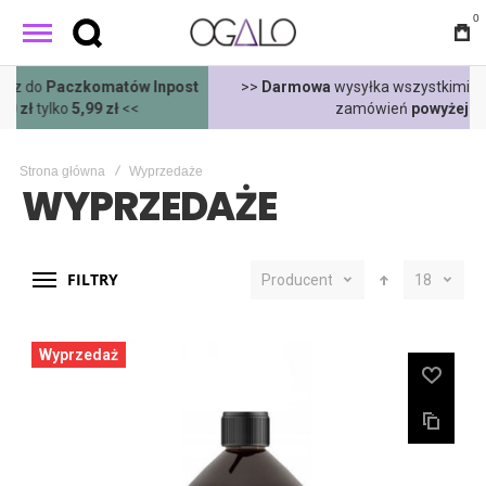
0
t
>>
Darmowa
wysyłka wszystkimi metodami dostawy dla
zamówień
powyżej 400 zł
<<
Strona główna
Wyprzedaże
WYPRZEDAŻE
FILTRY
Producent
18
Wyprzedaż