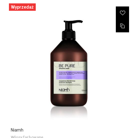
Wyprzedaż
Niamh
Włosy farbowane