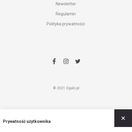
Newsletter
Regulamin
Polityka prywatności
facebook
instagram
twitter
© 2021 Ogalo.pl
Z
Prywatność użytkownika