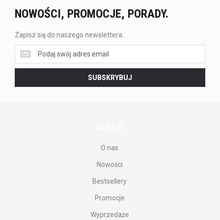
NOWOŚCI, PROMOCJE, PORADY.
Zapisz się do naszego newslettera.
Zapisz
się
do
SUBSKRYBUJ
naszego
newslettera.
OGALO.PL
O nas
Nowości
Bestsellery
Promocje
Wyprzedaże