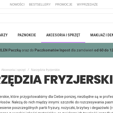
NOWOŚCI
BESTSELLERY
PROMOCJE
WYPRZEDAŻE
ARZY
PAZNOKCIE
AKCESORIA I SPRZĘT
MAKIJAŻ I DE
mowa
wysyłka wszystkimi metodami dostawy dla zamówień
powyżej 4
Akcesoria i sprzęt
Narzędzia fryzjerskie
ZĘDZIA FRYZJERSKI
erskie, które przygotowaliśmy dla Ciebie poniżej, niezbędne są w profes
 włosów. Należą do nich między innymi: szczotki do rozczesywania pasm
esienie poszczególnych partii fryzury, nożyczki, brzytwy i degażówki 