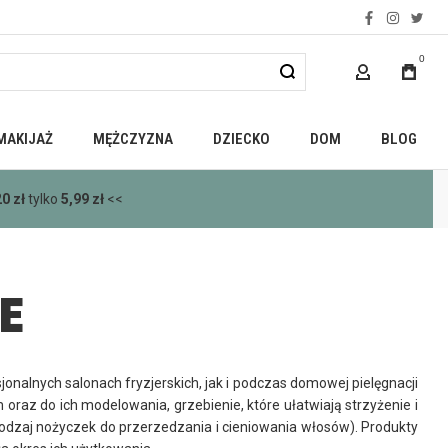
facebook
instagra
twitt
0
MOJE KONTO
MAKIJAŻ
MĘŻCZYZNA
DZIECKO
DOM
BLOG
00 zł
<<
E
jonalnych salonach fryzjerskich, jak i podczas domowej pielęgnacji
 oraz do ich modelowania, grzebienie, które ułatwiają strzyżenie i
(rodzaj nożyczek do przerzedzania i cieniowania włosów). Produkty