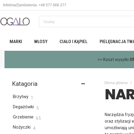
Infolinia/Zamówienia: +48 577 666 277
MARKI
WŁOSY
CIAŁO I KĄPIEL
PIELĘGNACJA TW
>>
Dar
Katagoria
Strona główna
NAR
Brzytwy
przedmiot
1
Degażówki
przedmioty
5
Narzędzia fryzj
Grzebienie
przedmioty
65
oraz stylizacji
Nożyczki
przedmioty
umożliwiają uni
4