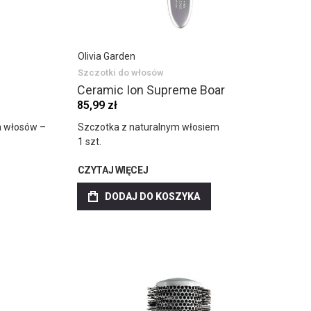
Olivia Garden
Szczotki do włosów
Ceramic Ion Supreme Boar
85,99 zł
a włosów –
Szczotka z naturalnym włosiem
1 szt.
CZYTAJ WIĘCEJ
DODAJ DO KOSZYKA