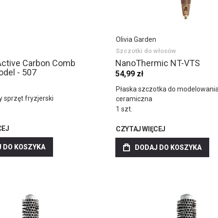
Olivia Garden
Szczotki do włosów
Active Carbon Comb
NanoThermic NT-VTS
del - 507
54,99 zł
Płaska szczotka do modelowani
 sprzęt fryzjerski
ceramiczna
1 szt.
CEJ
CZYTAJ WIĘCEJ
 DO KOSZYKA
DODAJ DO KOSZYKA