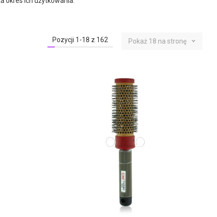
ża okres ich użytkowania.
Pozycji
1
-
18
z
162
Pokaż
18
na stronę