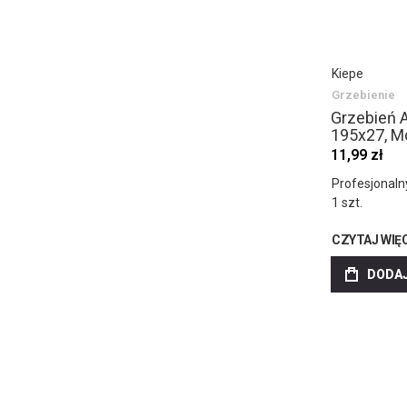
Kiepe
Grzebienie
Grzebień 
195x27, Mo
11,99 zł
Profesjonalny
1 szt.
CZYTAJ WIĘ
DODAJ