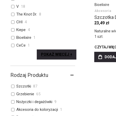
Bioelixire
V
18
Akcesoria
The Knot Dr.
8
Szczotka 
CHI
4
23,49 zł
Kiepe
4
Naturalne wł
1 szt.
Bioelixire
1
CeCe
1
CZYTAJ WIĘ
POKAŻ WIĘCEJ
DODAJ
Rodzaj Produktu
Szczotki
87
Grzebienie
65
Nożyczki i degażówki
9
Akcesoria do koloryzacji
1