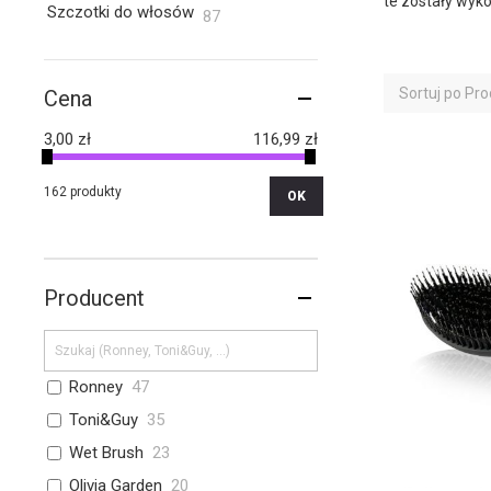
te zostały wyko
Szczotki do włosów
przedmioty
87
Sortuj po
Pro
Cena
3,00 zł
116,99 zł
162 produkty
OK
Producent
Ronney
47
Toni&Guy
35
Wet Brush
23
Olivia Garden
20