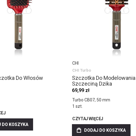
CHI
CHI Turbo
czotka Do Włosów
Szczotka Do Modelowania
Szczeciną Dzika
69,99 zł
Turbo CB07, 50 mm
1 szt.
CEJ
CZYTAJ WIĘCEJ
 DO KOSZYKA
DODAJ DO KOSZYKA