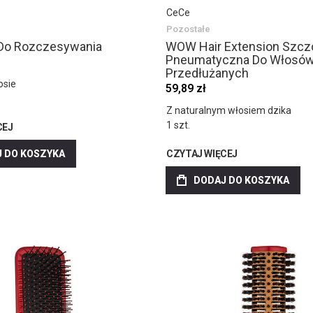
CeCe
Pozostałe
Do Rozczesywania
WOW Hair Extension Szcz
Pneumatyczna Do Włosó
Przedłużanych
osie
59,89 zł
Z naturalnym włosiem dzika
1 szt.
CEJ
 DO KOSZYKA
CZYTAJ WIĘCEJ
DODAJ DO KOSZYKA