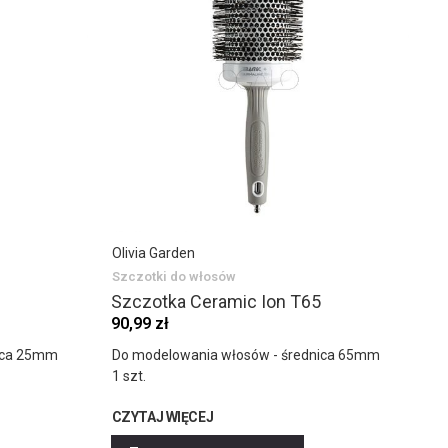
Olivia Garden
Szczotki do włosów
Szczotka Ceramic Ion T65
90,99 zł
nica 25mm
Do modelowania włosów - średnica 65mm
1 szt.
CZYTAJ WIĘCEJ