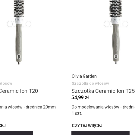
Olivia Garden
włosów
Szczotki do włosów
Ceramic Ion T20
Szczotka Ceramic Ion T25
54,99 zł
nia włosów - średnica 20mm
Do modelowania włosów - śred
1 szt.
CEJ
CZYTAJ WIĘCEJ