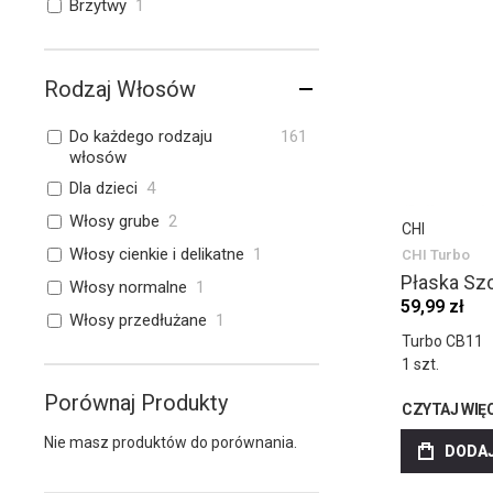
Brzytwy
1
Rodzaj Włosów
Do każdego rodzaju
161
włosów
Dla dzieci
4
Włosy grube
2
CHI
Włosy cienkie i delikatne
1
CHI Turbo
Płaska Sz
Włosy normalne
1
59,99 zł
Włosy przedłużane
1
Turbo CB11
1 szt.
Porównaj Produkty
CZYTAJ WIĘ
Nie masz produktów do porównania.
DODAJ