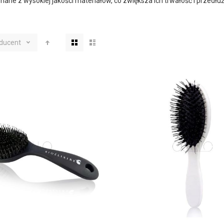
nane z wysokiej jakości materiałów, co zwiększa ich trwałość i przedłu
Zobacz
ducent
jako