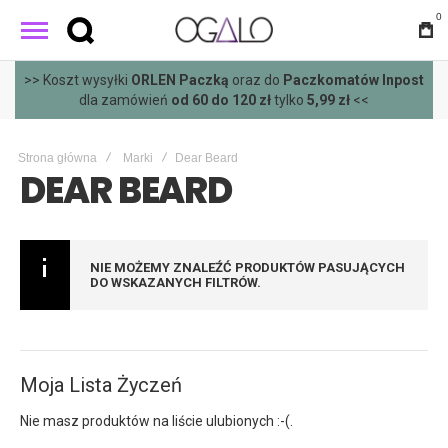
0
>> Koszt wysyłki
ORLEN Paczką
oraz do
Paczkomatów Inpost
dla zamówień
od 60 do 120 zł
tylko
5,99 zł
<<
Strona główna
Marki
Dear Beard
DEAR BEARD
NIE MOŻEMY ZNALEŹĆ PRODUKTÓW PASUJĄCYCH
DO WSKAZANYCH FILTRÓW.
Moja Lista Życzeń
Nie masz produktów na liście ulubionych :-(.