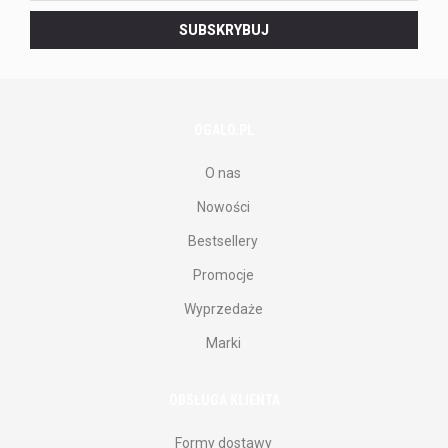
do
SUBSKRYBUJ
naszego
newslettera.
OGALO.PL
O nas
Nowości
Bestsellery
Promocje
Wyprzedaże
Marki
OBSŁUGA KLIENTA
Formy dostawy