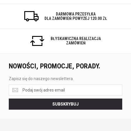
DARMOWA PRZESYŁKA
DLA ZAMÓWIEŃ POWYŻEJ 120.00 ZŁ
BŁYSKAWICZNA REALIZACJA
ZAMÓWIEŃ
NOWOŚCI, PROMOCJE, PORADY.
Zapisz się do naszego newslettera.
Zapisz
się
do
SUBSKRYBUJ
naszego
newslettera.