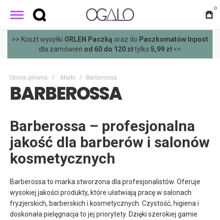
0
>> Koszt wysyłki
ORLEN Paczką
oraz do
Paczkomatów Inpost
dla zamówień
od 60 do 120 zł
tylko
5,99 zł
<<
Strona główna
Marki
Barberossa
BARBEROSSA
Barberossa – profesjonalna
jakość dla barberów i salonów
kosmetycznych
Barberossa to marka stworzona dla profesjonalistów. Oferuje
wysokiej jakości produkty, które ułatwiają pracę w salonach
fryzjerskich, barberskich i kosmetycznych. Czystość, higiena i
doskonała pielęgnacja to jej priorytety. Dzięki szerokiej gamie