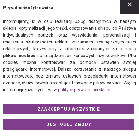
Z
Moje konto
Prywatność użytkownika
Rejestracja
Informujemy, iż w celu realizacji usług dostępnych w naszym
BLOG
sklepie, optymalizacji jego treści, dostosowania sklepu do Państwa
indywidualnych potrzeb oraz wyświetlania, personalizacji i
Newsletter
mierzenia skuteczności reklam w ramach zewnętrznych sieci
Regulamin
reklamowych, korzystamy z informacji zapisanych za pomocą
plików cookies
na urządzeniach końcowych użytkowników. Pliki
Polityka prywatności
cookies można kontrolować za pomocą ustawień swojej
przeglądarki internetowej. Dalsze korzystanie z naszego sklepu
internetowego, bez zmiany ustawień przeglądarki internetowej
oznacza, iż użytkownik akceptuje stosowanie plików cookies. Więcej
informacji zawartych jest w
polityce prywatności sklepu
facebook
instagram
twitter
ZAAKCEPTUJ WSZYSTKIE
DOSTOSUJ ZGODY
© 2021 Ogalo.pl