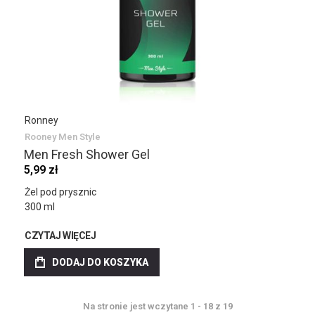
Ronney
Rooney Men Style
Men Fresh Shower Gel
5,99 zł
Żel pod prysznic
300 ml
CZYTAJ WIĘCEJ
DODAJ DO KOSZYKA
Na stronie jest wczytane
1
-
18
z
19