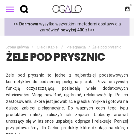
0
t
>>
Darmowa
wysyłka wszystkimi metodami dostawy dla
zamówień
powyżej 400 zł
<<
Strona główna
Ciało i Kąpiel
Pielęgnacja
Żele pod prysznic
ŻELE POD PRYSZNIC
Żele pod prysznic to jedne z najbardziej podstawowych
kosmetyków do codziennej pielęgnacji ciała. Poza oczywistą
funkcją oczyszczającą, posiadają wiele dodatkowych
właściwości. Mogą nawilżać, ujędrniać, relaksować itp. Po ich
zastosowaniu, skóra jest jedwabiście gładka, miękka i gotowa na
dalsze zabiegi pielęgnacyjne. Do ważnych cech tego typu
produktów należy zaliczyć ich zapach. Ulubiony aromat
unoszący się w łazience uspakaja, odpręża i relaksuje. Poniżej
przygotowaliśmy dla Ciebie produkty, które działają na skórę i