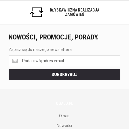
BŁYSKAWICZNA REALIZACJA
ZAMÓWIEŃ
NOWOŚCI, PROMOCJE, PORADY.
Zapisz się do naszego newslettera.
Zapisz
się
do
SUBSKRYBUJ
naszego
newslettera.
OGALO.PL
O nas
Nowości