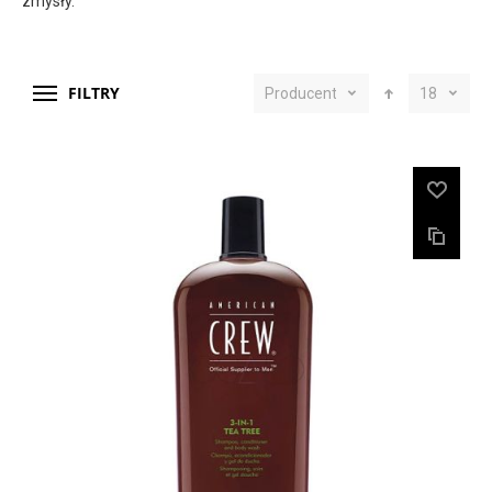
zmysły.
FILTRY
Producent
18