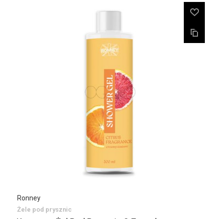
Ronney
Żele pod prysznic