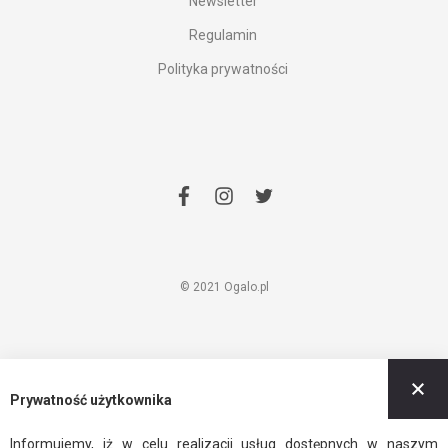
Newsletter
Regulamin
Polityka prywatności
facebook
instagram
twitter
© 2021 Ogalo.pl
Z
Prywatność użytkownika
Informujemy, iż w celu realizacji usług dostępnych w naszym