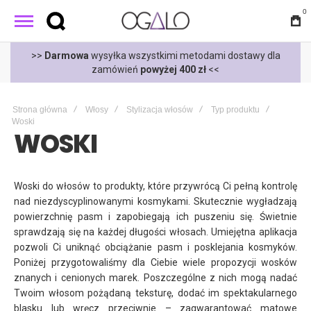
0
t
>>
Darmowa
wysyłka wszystkimi metodami dostawy dla
zamówień
powyżej 400 zł
<<
Strona główna
Włosy
Stylizacja włosów
Typ produktu
Woski
WOSKI
Woski do włosów to produkty, które przywrócą Ci pełną kontrolę
nad niezdyscyplinowanymi kosmykami. Skutecznie wygładzają
powierzchnię pasm i zapobiegają ich puszeniu się. Świetnie
sprawdzają się na każdej długości włosach. Umiejętna aplikacja
pozwoli Ci uniknąć obciążanie pasm i posklejania kosmyków.
Poniżej przygotowaliśmy dla Ciebie wiele propozycji wosków
znanych i cenionych marek. Poszczególne z nich mogą nadać
Twoim włosom pożądaną teksturę, dodać im spektakularnego
blasku lub wręcz przeciwnie – zagwarantować matowe