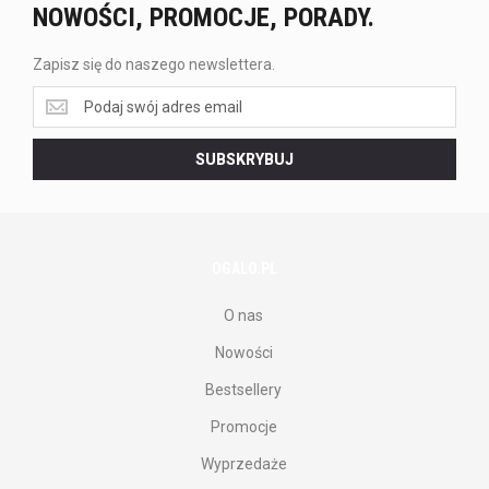
NOWOŚCI, PROMOCJE, PORADY.
Zapisz się do naszego newslettera.
Zapisz
się
do
SUBSKRYBUJ
naszego
newslettera.
OGALO.PL
O nas
Nowości
Bestsellery
Promocje
Wyprzedaże