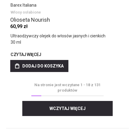
Barex Italiana
Włosy osłabione
Olioseta Nourish
60,99 zł
Ultraodżywczy olejek do włosów jasnych i cienkich
30 ml
CZYTAJ WIĘCEJ
DODAJ DO KOSZYKA
Na stronie jest wczytane
1
-
18
z
131
produktów
WCZYTAJ WIĘCEJ