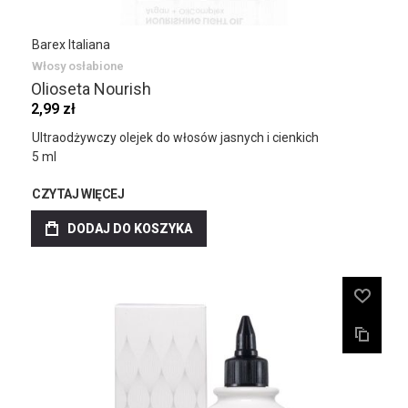
Barex Italiana
Włosy osłabione
Olioseta Nourish
2,99 zł
Ultraodżywczy olejek do włosów jasnych i cienkich
5 ml
CZYTAJ WIĘCEJ
DODAJ DO KOSZYKA