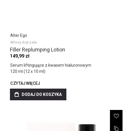
Alter Ego
Włosy dojrzałe
Filler Replumping Lotion
149,99 zł
Serum liftingujące z kwasem hialuronowym
120 ml (12 x 10 ml)
CZYTAJ WIĘCEJ
DODAJ DO KOSZYKA