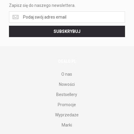
Zapisz się do naszego newslettera.
Zapisz
się
do
SUBSKRYBUJ
naszego
newslettera.
OGALO.PL
O nas
Nowości
Bestsellery
Promocje
Wyprzedaże
Marki