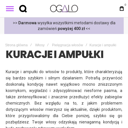
0
t
>>
Darmowa
wysyłka wszystkimi metodami dostawy dla
zamówień
powyżej 400 zł
<<
Strona główna
Włosy
Pielęgnacja włosów
Kuracje i ampułki
KURACJE I AMPUŁKI
Kuracje i ampułki do włosów to produkty, które charakteryzują
się bardzo szybkim i silnym działaniem. Potrafią przywrócić
doskonałą kondycję nawet wyjątkowo mocno zniszczonym
kosmykom, wygładzić i zdyscyplinować niesforne pasma, a
także zintensyfikować i znacznie przedłużyć efekty zabiegów
chemicznych. Bez względu na to, z jakim problemem
dotyczącym włosów mierzysz się aktualnie, dzięki produktom,
które przygotowaliśmy dla Ciebie poniżej, szybko się go
pozbędziesz. Twoje włosy odzyskają nienaganną kondycją i