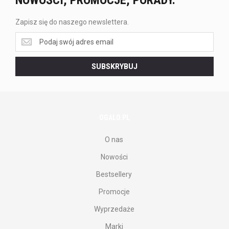
NOWOŚCI, PROMOCJE, PORADY.
Zapisz się do naszego newslettera.
Zapisz
się
do
SUBSKRYBUJ
naszego
newslettera.
OGALO.PL
O nas
Nowości
Bestsellery
Promocje
Wyprzedaże
Marki