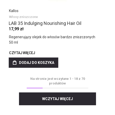
Kallos
Włosy zniszczone
LAB 35 Indulging Nourishing Hair Oil
17,99 zł
Regenerujący olejek do włosów bardzo zniszczonych
50 ml
CZYTAJ WIĘCEJ
DODAJ DO KOSZYKA
Na stronie jest wczytane
1
-
18
z
70
produktów
WCZYTAJ WIĘCEJ