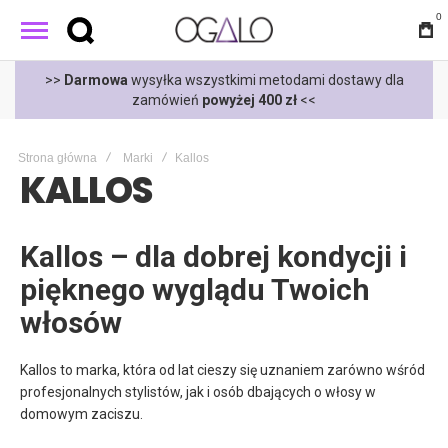
0
t
>>
Darmowa
wysyłka wszystkimi metodami dostawy dla
zamówień
powyżej 400 zł
<<
Strona główna
Marki
Kallos
KALLOS
Kallos – dla dobrej kondycji i
pięknego wyglądu Twoich
włosów
Kallos to marka, która od lat cieszy się uznaniem zarówno wśród
profesjonalnych stylistów, jak i osób dbających o włosy w
domowym zaciszu.