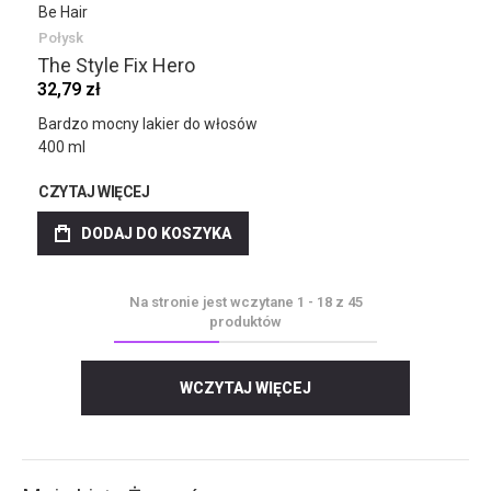
Be Hair
Połysk
The Style Fix Hero
32,79 zł
Bardzo mocny lakier do włosów
400 ml
CZYTAJ WIĘCEJ
DODAJ DO KOSZYKA
Na stronie jest wczytane
1
-
18
z
45
produktów
WCZYTAJ WIĘCEJ