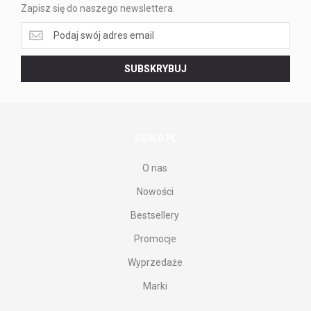
Zapisz się do naszego newslettera.
Zapisz
się
do
SUBSKRYBUJ
naszego
newslettera.
OGALO.PL
O nas
Nowości
Bestsellery
Promocje
Wyprzedaże
Marki