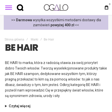
0
t
>>
Darmowa
wysyłka wszystkimi metodami dostawy dla
zamówień
powyżej 400 zł
<<
Strona główna
Marki
Be Hair
BE HAIR
BE HAIR to marka, która z radością stawia za swój priorytet
dobro Twoich włosów. Tworzą wyselekcjonowane produkty takie
jak BE HAIR szampon, dedykowane wszystkim tym, którzy
pragną przekazać to kim są za pomocą włosów: to jak o nas
dbasz, świadczy o tym, kim jesteś. Odkryj kategorię BE HAIR i
pozwól nam wprowadzić Cię w przepiękny świat włosów, które
są synonimem zdrowia, urody i siły.
Czytaj więcej