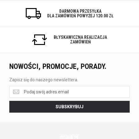
DARMOWA PRZESYŁKA
DLA ZAMÓWIEŃ POWYŻEJ 120.00 ZŁ
BŁYSKAWICZNA REALIZACJA
ZAMÓWIEŃ
NOWOŚCI, PROMOCJE, PORADY.
Zapisz się do naszego newslettera.
Zapisz
się
do
SUBSKRYBUJ
naszego
newslettera.
OGALO.PL