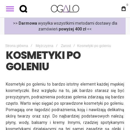
0
t
>>
Darmowa
wysyłka wszystkimi metodami dostawy dla
zamówień
powyżej 400 zł
<<
Strona główna
Mężczyzna
Zarost
Kosmetyki po goleniu
KOSMETYKI PO
GOLENIU
Kosmetyki po goleniu to bardzo istotny element każdej męskiej
kosmetyczki. Bez względu na to, jak bardzo starasz się być
precyzyjnym, podrażnienia podczas golenia zdarzają się bardzo
często. Warto więc sięgać po sprawdzone kosmetyki po goleniu.
Pomagają one łagodzić podrażnienia, koją i nawilżają delikatną
skórę twarzy oraz szyi. Do najbardziej podstawowych należą:
płyny, wody, balsamy i kremy. Innymi, rzadziej spotykanymi
kosmetykami działającymi na tej samej zasadzie są olejki i