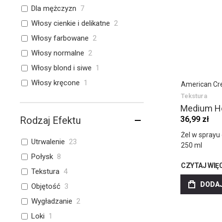
Dla mężczyzn
7
Włosy cienkie i delikatne
2
Włosy farbowane
2
Włosy normalne
2
Włosy blond i siwe
1
Włosy kręcone
1
American Cr
Tekstura
Medium Ho
36,99 zł
Rodzaj Efektu
Żel w spray
Utrwalenie
23
250 ml
Połysk
8
CZYTAJ WIĘ
Tekstura
4
DODAJ
Objętość
3
Wygładzanie
2
Loki
1