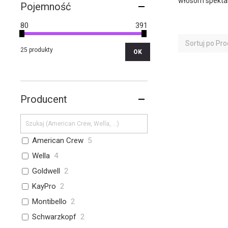
włosom spektaku
Pojemność
80
391
Sortuj po
Pro
25 produkty
OK
Producent
American Crew
5
Wella
4
Goldwell
2
KayPro
2
Montibello
2
Schwarzkopf
2