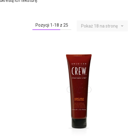
kreślą ich teksturę.
Pozycji
1
-
18
z
25
Pokaż
18
na stronę