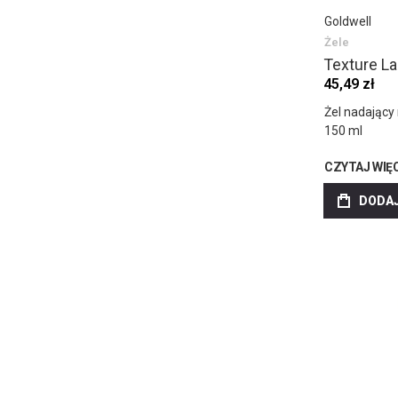
Goldwell
Żele
Texture L
45,49 zł
Żel nadający
150 ml
CZYTAJ WIĘ
DODAJ