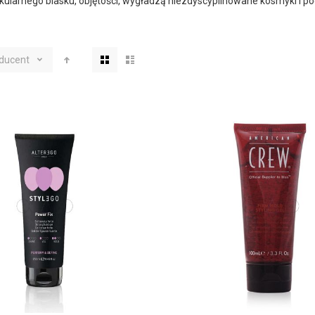
larnego blasku, objętości, wygładzą niezdyscyplinowane kosmyki i pod
Zobacz
ducent
jako