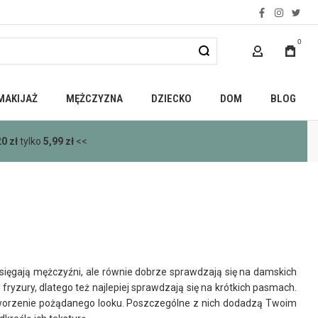
facebook
instagra
twitt
0
MOJE KONTO
MAKIJAŻ
MĘŻCZYZNA
DZIECKO
DOM
BLOG
00 zł
<<
 sięgają mężczyźni, ale równie dobrze sprawdzają się na damskich
fryzury, dlatego też najlepiej sprawdzają się na krótkich pasmach.
 stworzenie pożądanego looku. Poszczególne z nich dodadzą Twoim