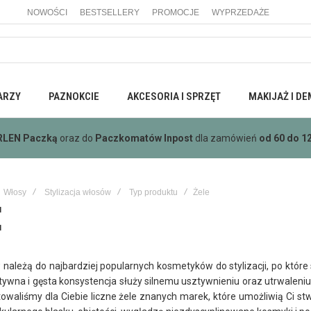
NOWOŚCI
BESTSELLERY
PROMOCJE
WYPRZEDAŻE
ARZY
PAZNOKCIE
AKCESORIA I SPRZĘT
MAKIJAŻ I DE
mowa
wysyłka wszystkimi metodami dostawy dla zamówień
powyżej 4
Włosy
Stylizacja włosów
Typ produktu
Żele
E
 należą do najbardziej popularnych kosmetyków do stylizacji, po które
tywna i gęsta konsystencja służy silnemu usztywnieniu oraz utrwaleniu 
towaliśmy dla Ciebie liczne żele znanych marek, które umożliwią Ci