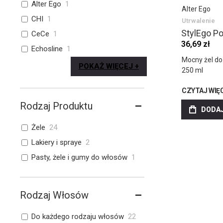
Alter Ego
1
Alter Ego
CHI
1
Utrwalenie
StylEgo Po
CeCe
1
36,69 zł
Echosline
1
Mocny żel do 
POKAŻ WIĘCEJ
250 ml
CZYTAJ WIĘ
Rodzaj Produktu
DODAJ
Żele
24
Lakiery i spraye
2
Pasty, żele i gumy do włosów
1
Rodzaj Włosów
Do każdego rodzaju włosów
22