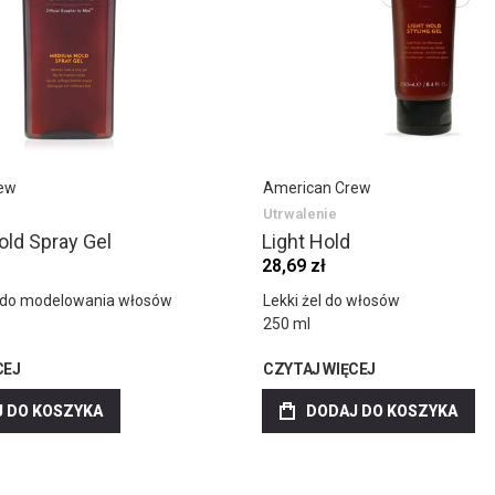
ew
American Crew
Utrwalenie
ld Spray Gel
Light Hold
28,69 zł
u do modelowania włosów
Lekki żel do włosów
250 ml
CEJ
CZYTAJ WIĘCEJ
 DO KOSZYKA
DODAJ DO KOSZYKA