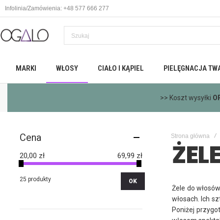
Infolinia/Zamówienia: +48 577 666 277
MARKI
WŁOSY
CIAŁO I KĄPIEL
PIELĘGNACJA TW
>>
Dar
Cena
Strona główna
ŻEL
20,00 zł
69,99 zł
25 produkty
OK
Żele do włosów
włosach. Ich sz
Poniżej przygo