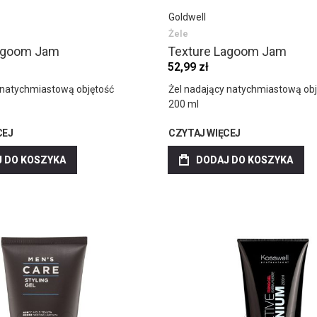
Goldwell
Żele
agoom Jam
Texture Lagoom Jam
52,99 zł
 natychmiastową objętość
Żel nadający natychmiastową ob
200 ml
CEJ
CZYTAJ WIĘCEJ
 DO KOSZYKA
DODAJ DO KOSZYKA