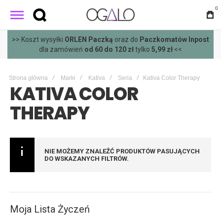
0
>> Koszt wysyłki
ORLEN Paczką
oraz do
Paczkomatów Inpost
dla zamówień
od 60 do 120 zł
tylko
5,99 zł
<<
Strona główna
Marki
Kativa
Seria
Kativa Color Therapy
KATIVA COLOR
THERAPY
NIE MOŻEMY ZNALEŹĆ PRODUKTÓW PASUJĄCYCH
DO WSKAZANYCH FILTRÓW.
Moja Lista Życzeń