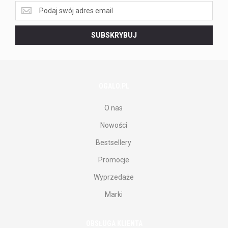
Zapisz
się
do
SUBSKRYBUJ
naszego
newslettera.
OGALO.PL
O nas
Nowości
Bestsellery
Promocje
Wyprzedaże
Marki
OBSŁUGA KLIENTA