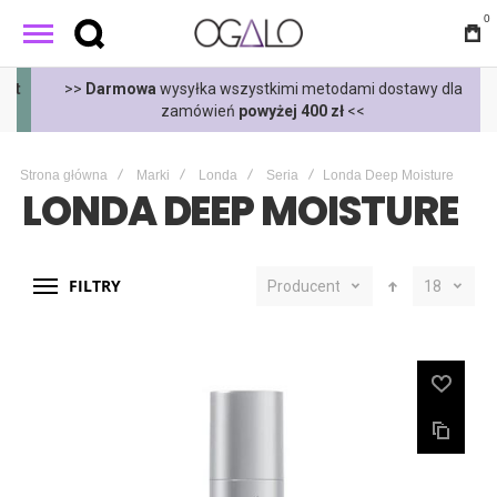
0
t
>>
Darmowa
wysyłka wszystkimi metodami dostawy dla
zamówień
powyżej 400 zł
<<
Strona główna
Marki
Londa
Seria
Londa Deep Moisture
LONDA DEEP MOISTURE
FILTRY
Producent
18