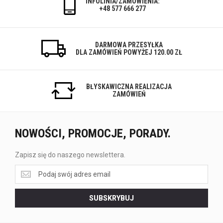
INFOLINIA/ZAMÓWIENIA:
+48 577 666 277
DARMOWA PRZESYŁKA
DLA ZAMÓWIEŃ POWYŻEJ 120.00 ZŁ
BŁYSKAWICZNA REALIZACJA
ZAMÓWIEŃ
NOWOŚCI, PROMOCJE, PORADY.
Zapisz się do naszego newslettera.
Zapisz
się
do
SUBSKRYBUJ
naszego
newslettera.