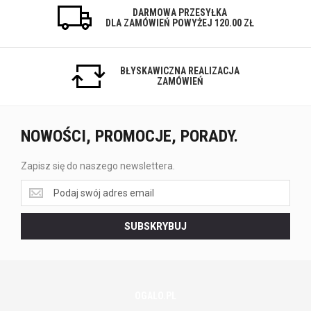
DARMOWA PRZESYŁKA
DLA ZAMÓWIEŃ POWYŻEJ 120.00 ZŁ
BŁYSKAWICZNA REALIZACJA
ZAMÓWIEŃ
NOWOŚCI, PROMOCJE, PORADY.
Zapisz się do naszego newslettera.
Zapisz
się
do
SUBSKRYBUJ
naszego
newslettera.
OGALO.PL