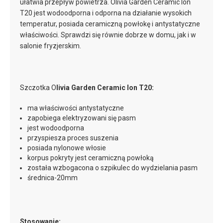
ułatwia przepływ powietrza. Olivia Garden Ceramic Ion
T20 jest wodoodporna i odporna na działanie wysokich
temperatur, posiada ceramiczną powłokę i antystatyczne
właściwości. Sprawdzi się równie dobrze w domu, jak i w
salonie fryzjerskim.
Szczotka O
livia Garden Ceramic Ion T20:
ma właściwości antystatyczne
zapobiega elektryzowani się pasm
jest wodoodporna
przyspiesza proces suszenia
posiada nylonowe włosie
korpus pokryty jest ceramiczną powłoką
została wzbogacona o szpikulec do wydzielania pasm
średnica-20mm
Stosowanie: