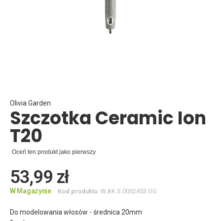
Skip
to
the
beginning
Olivia Garden
Szczotka Ceramic Ion
of
the
T20
images
gallery
Oceń ten produkt jako pierwszy
53,99 zł
W Magazynie
Kod produktu
W.AK.S.0002453.OG
Do modelowania włosów - średnica 20mm