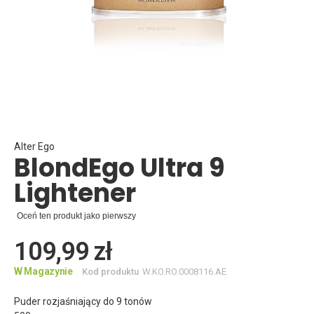
Skip
to
the
beginning
Alter Ego
BlondEgo Ultra 9
of
the
Lightener
images
gallery
Oceń ten produkt jako pierwszy
109,99 zł
W Magazynie
Kod produktu
W.KO.RO.0008116.AE
Puder rozjaśniający do 9 tonów