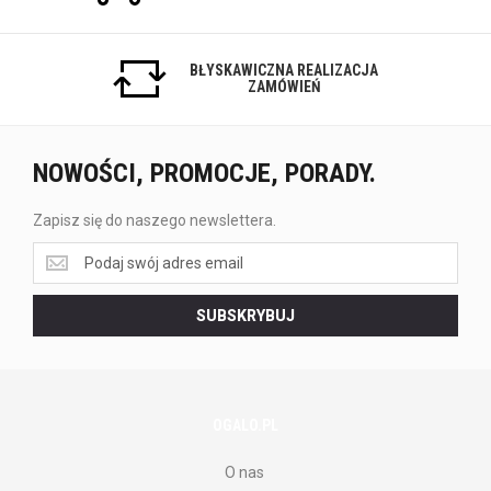
BŁYSKAWICZNA REALIZACJA
ZAMÓWIEŃ
NOWOŚCI, PROMOCJE, PORADY.
Zapisz się do naszego newslettera.
Zapisz
się
do
SUBSKRYBUJ
naszego
newslettera.
OGALO.PL
O nas