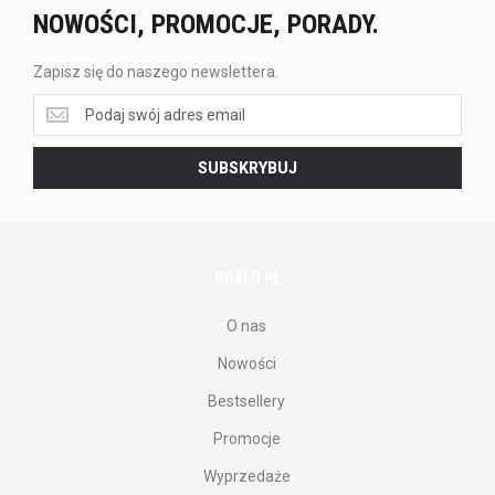
NOWOŚCI, PROMOCJE, PORADY.
Zapisz się do naszego newslettera.
Zapisz
się
do
SUBSKRYBUJ
naszego
newslettera.
OGALO.PL
O nas
Nowości
Bestsellery
Promocje
Wyprzedaże