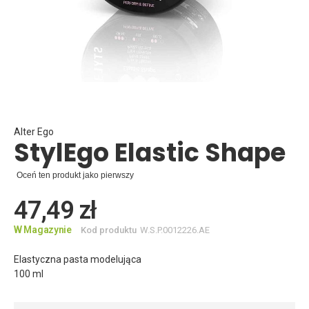
Skip
to
the
beginning
Alter Ego
StylEgo Elastic Shape
of
the
images
Oceń ten produkt jako pierwszy
gallery
47,49 zł
W Magazynie
Kod produktu
W.S.P.0012226.AE
Elastyczna pasta modelująca
100 ml