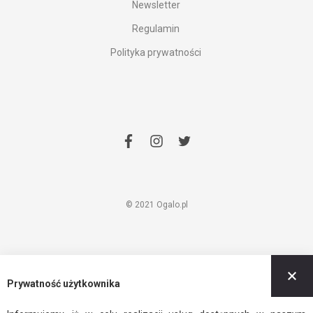
Newsletter
Regulamin
Polityka prywatności
facebook
instagram
twitter
© 2021 Ogalo.pl
Z
Prywatność użytkownika