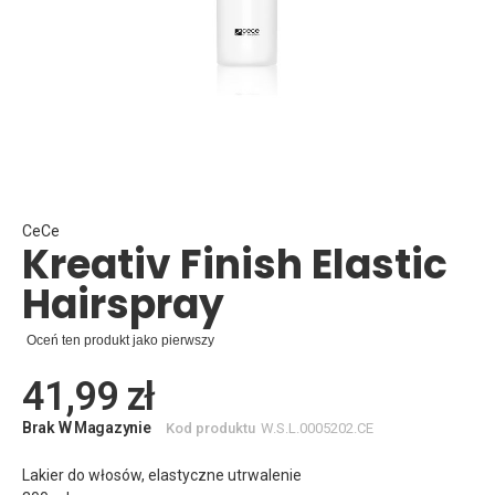
Skip
to
the
beginning
CeCe
Kreativ Finish Elastic
of
the
Hairspray
images
gallery
Oceń ten produkt jako pierwszy
41,99 zł
Brak W Magazynie
Kod produktu
W.S.L.0005202.CE
Lakier do włosów, elastyczne utrwalenie