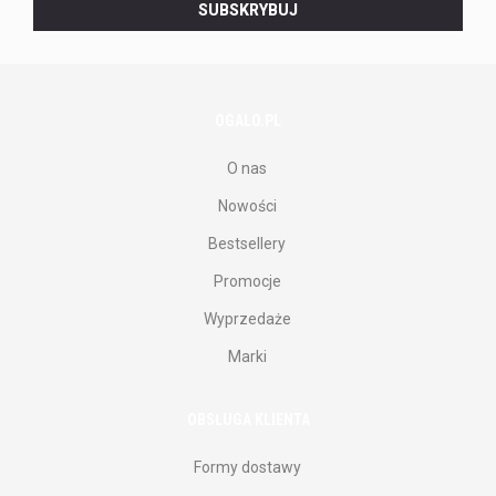
SUBSKRYBUJ
naszego
newslettera.
OGALO.PL
O nas
Nowości
Bestsellery
Promocje
Wyprzedaże
Marki
OBSŁUGA KLIENTA
Formy dostawy