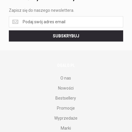
Zapisz się do naszego newslettera.
Zapisz
się
do
SUBSKRYBUJ
naszego
newslettera.
OGALO.PL
O nas
Nowości
Bestsellery
Promocje
Wyprzedaże
Marki