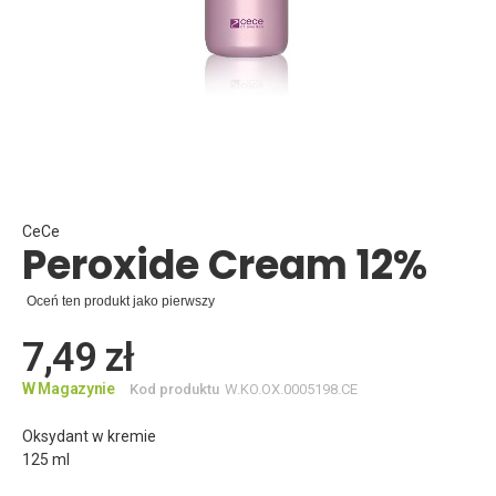
Skip
to
the
beginning
CeCe
Peroxide Cream 12%
of
the
images
Oceń ten produkt jako pierwszy
gallery
7,49 zł
W Magazynie
Kod produktu
W.KO.OX.0005198.CE
Oksydant w kremie
125 ml