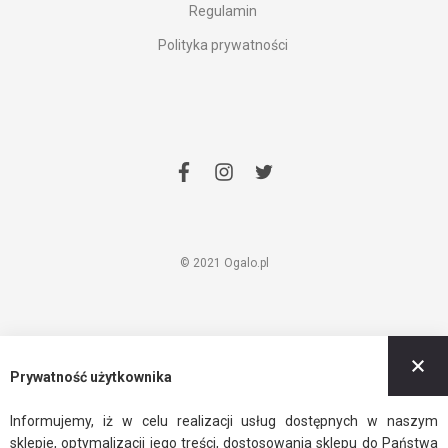
Regulamin
Polityka prywatności
facebook
instagram
twitter
© 2021 Ogalo.pl
Z
Prywatność użytkownika
Informujemy, iż w celu realizacji usług dostępnych w naszym
sklepie, optymalizacji jego treści, dostosowania sklepu do Państwa