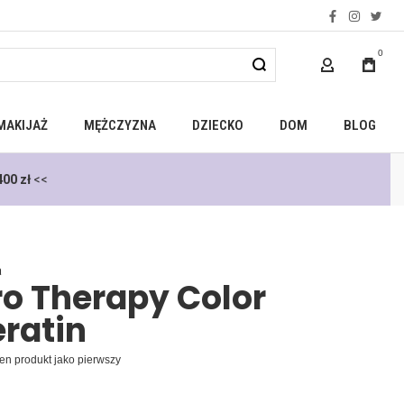
facebook
instagra
twitt
0
MOJE KONTO
MAKIJAŻ
MĘŻCZYZNA
DZIECKO
DOM
BLOG
00 zł
<<
a
o Therapy Color
ratin
en produkt jako pierwszy
d