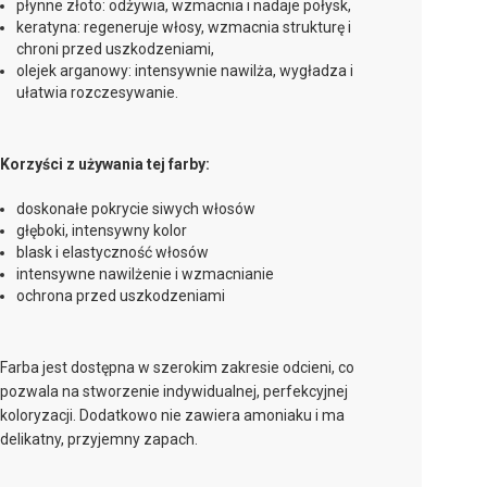
płynne złoto: odżywia, wzmacnia i nadaje połysk,
keratyna: regeneruje włosy, wzmacnia strukturę i
chroni przed uszkodzeniami,
olejek arganowy: intensywnie nawilża, wygładza i
ułatwia rozczesywanie.
Korzyści z używania tej farby:
doskonałe pokrycie siwych włosów
głęboki, intensywny kolor
blask i elastyczność włosów
intensywne nawilżenie i wzmacnianie
ochrona przed uszkodzeniami
Farba jest dostępna w szerokim zakresie odcieni, co
pozwala na stworzenie indywidualnej, perfekcyjnej
koloryzacji. Dodatkowo nie zawiera amoniaku i ma
delikatny, przyjemny zapach.