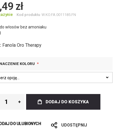
,49 zł
azynie
Kod produktu
W.KO.FA.0011185.FN
 do włosów bez amoniaku
l
:
Fanola Oro Therapy
NACZENIE KOLORU
DODAJ DO KOSZYKA
ODAJ DO ULUBIONYCH
UDOSTĘPNIJ