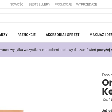
NOWOŚCI
BESTSELLERY
PROMOCJE
WYPRZEDAŻE
ARZY
PAZNOKCIE
AKCESORIA I SPRZĘT
MAKIJAŻ I DE
mowa
wysyłka wszystkimi metodami dostawy dla zamówień
powyżej 4
Fanol
Or
Ke
Oceń t
Już o