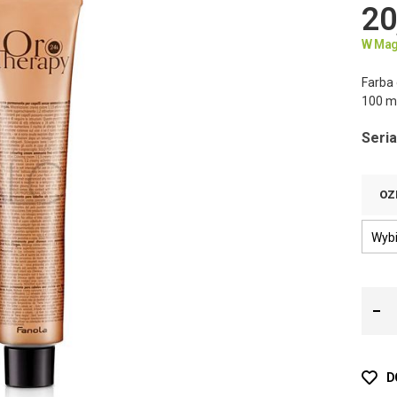
20
W Mag
Farba
100 m
Seria
OZ
D