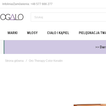
Infolinia/Zamówienia: +48 577 666 277
MARKI
WŁOSY
CIAŁO I KĄPIEL
PIELĘGNACJA TW
>>
Dar
Strona główna
Oro Therapy Color Keratin
Skip
to
the
end
of
the
images
gallery