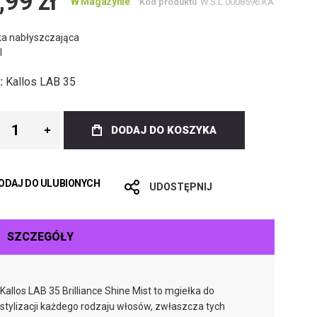
,99 zł
W Magazynie
Kod produktu
W.S.L.0008596.KA
ka nabłyszczająca
l
:
Kallos LAB 35
DODAJ DO KOSZYKA
ODAJ DO ULUBIONYCH
UDOSTĘPNIJ
SZCZEGÓŁY
Kallos LAB 35 Brilliance Shine Mist to mgiełka do
stylizacji każdego rodzaju włosów, zwłaszcza tych