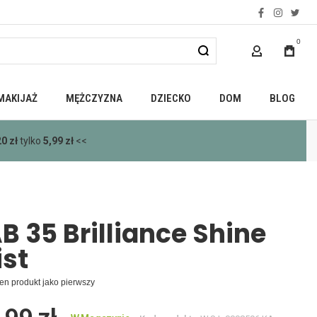
facebook
instagra
twitt
0
MOJE KONTO
MAKIJAŻ
MĘŻCZYZNA
DZIECKO
DOM
BLOG
0 zł
tylko
5,99 zł
<<
B 35 Brilliance Shine
st
en produkt jako pierwszy