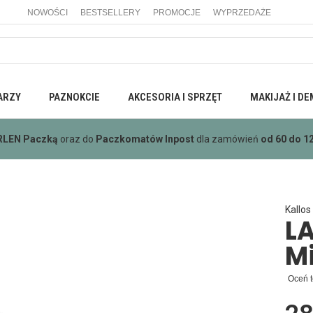
NOWOŚCI
BESTSELLERY
PROMOCJE
WYPRZEDAŻE
ARZY
PAZNOKCIE
AKCESORIA I SPRZĘT
MAKIJAŻ I DE
RLEN Paczką
oraz do
Paczkomatów Inpost
dla zamówień
od 60 do 12
Kallos
LA
Mi
Oceń t