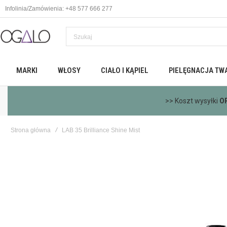
Infolinia/Zamówienia: +48 577 666 277
MARKI
WŁOSY
CIAŁO I KĄPIEL
PIELĘGNACJA TW
>> Koszt wysyłki
O
Strona główna
LAB 35 Brilliance Shine Mist
Skip
to
the
end
of
the
images
gallery