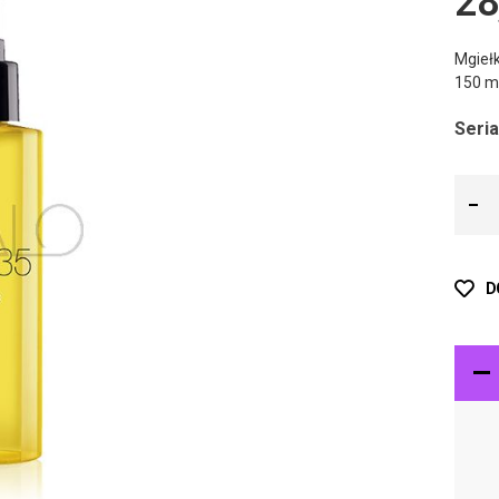
28
Mgieł
150 m
Seria
D