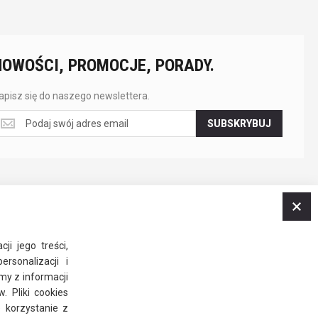
NOWOŚCI, PROMOCJE, PORADY.
apisz się do naszego newslettera.
apisz
SUBSKRYBUJ
ę
o
aszego
ewslettera.
Z
ji jego treści,
rsonalizacji i
my z informacji
 Pliki cookies
 korzystanie z