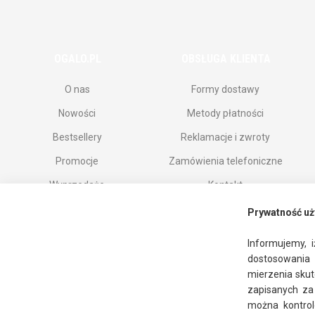
OGALO.PL
OBSŁUGA KLIENTA
O nas
Formy dostawy
Nowości
Metody płatności
Bestsellery
Reklamacje i zwroty
Promocje
Zamówienia telefoniczne
Wyprzedaże
Kontakt
Marki
Prywatność uż
Informujemy, i
dostosowania 
mierzenia skut
zapisanych z
można kontrol