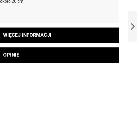
około 20 cm.
KJMN HAIR PRO-
TOX
WIĘCEJ INFORMACJI
NASTĘPNY
OPINIE