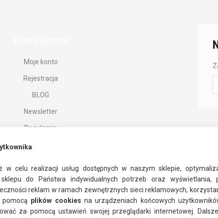
STREFA KLIENTA
Moje konto
Z
Rejestracja
Z
si
BLOG
d
n
Newsletter
n
Regulamin
Polityka prywatności
ytkownika
ż w celu realizacji usług dostępnych w naszym sklepie, optymalizac
sklepu do Państwa indywidualnych potrzeb oraz wyświetlania, pe
eczności reklam w ramach zewnętrznych sieci reklamowych, korzysta
a pomocą
plików cookies
na urządzeniach końcowych użytkowników.
facebook
instagram
twitter
ować za pomocą ustawień swojej przeglądarki internetowej. Dalsze