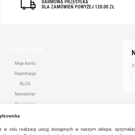
DARMOWA PRZESYŁKA
DLA ZAMÓWIEŃ POWYŻEJ 120.00 ZŁ
STREFA KLIENTA
Moje konto
Z
Rejestracja
Z
si
BLOG
d
n
Newsletter
n
Regulamin
Polityka prywatności
ytkownika
ż w celu realizacji usług dostępnych w naszym sklepie, optymalizac