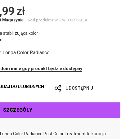
,99 zł
W Magazynie
Kod produktu
W.K.W.0007799.LA
a stabilizująca kolor
ml
:
Londa Color Radiance
dom mnie gdy produkt będzie dostępny
ODAJ DO ULUBIONYCH
UDOSTĘPNIJ
SZCZEGÓŁY
Londa Color Radiance Post Color Treatment to kuracja