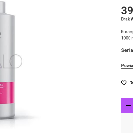
39
Brak 
Kuracj
1000 
Seria
Powia
D