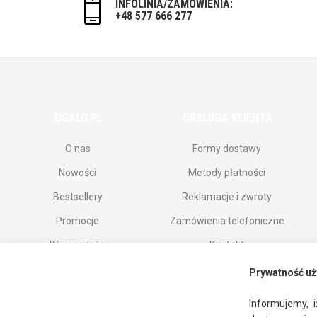
INFOLINIA/ZAMÓWIENIA:
+48 577 666 277
OGALO.PL
OBSŁUGA KLIENTA
O nas
Formy dostawy
Nowości
Metody płatności
Bestsellery
Reklamacje i zwroty
Promocje
Zamówienia telefoniczne
Wyprzedaże
Kontakt
Marki
Prywatność uż
Informujemy, i