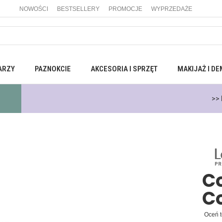
NOWOŚCI
BESTSELLERY
PROMOCJE
WYPRZEDAŻE
ARZY
PAZNOKCIE
AKCESORIA I SPRZĘT
MAKIJAŻ I DE
mowa
wysyłka wszystkimi metodami dostawy dla zamówień
powyżej 4
Co
C
Oceń t