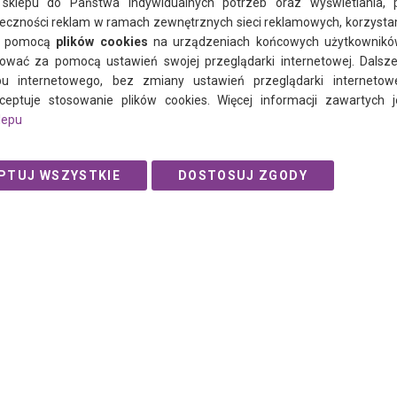
sklepu do Państwa indywidualnych potrzeb oraz wyświetlania, pe
eczności reklam w ramach zewnętrznych sieci reklamowych, korzysta
a pomocą
plików cookies
na urządzeniach końcowych użytkowników.
facebook
instagram
twitter
ować za pomocą ustawień swojej przeglądarki internetowej. Dalsze
u internetowego, bez zmiany ustawień przeglądarki internetow
ceptuje stosowanie plików cookies. Więcej informacji zawartych
lepu
© 2021 Ogalo.pl
PTUJ WSZYSTKIE
DOSTOSUJ ZGODY