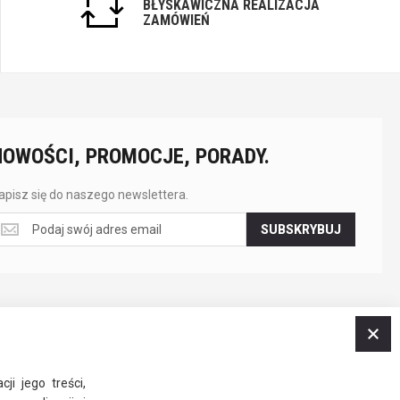
BŁYSKAWICZNA REALIZACJA
ZAMÓWIEŃ
NOWOŚCI, PROMOCJE, PORADY.
apisz się do naszego newslettera.
apisz
SUBSKRYBUJ
ę
o
aszego
ewslettera.
Z
ji jego treści,