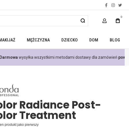
facebook
instagra
twitt
0
MOJE KONTO
MAKIJAŻ
MĘŻCZYZNA
DZIECKO
DOM
BLOG
00 zł
<<
lor Radiance Post-
olor Treatment
en produkt jako pierwszy