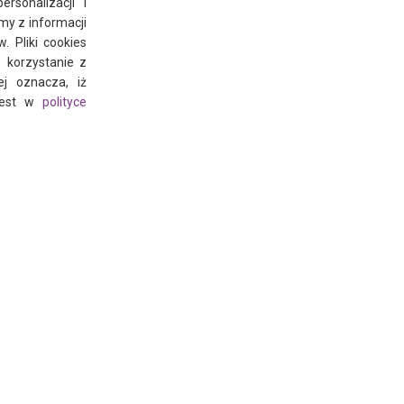
rsonalizacji i
my z informacji
 Pliki cookies
 korzystanie z
ej oznacza, iż
 jest w
polityce