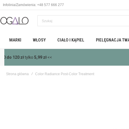
Infolinia/Zamówienia: +48 577 666 277
MARKI
WŁOSY
CIAŁO I KĄPIEL
PIELĘGNACJA TW
>>
Dar
Strona główna
Color Radiance Post-Color Treatment
Skip
to
the
end
of
the
images
gallery