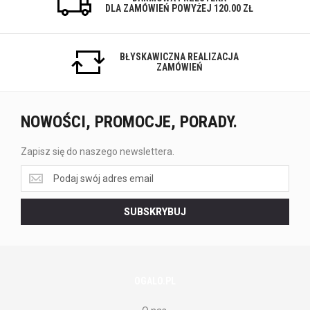
DLA ZAMÓWIEŃ POWYŻEJ 120.00 ZŁ
BŁYSKAWICZNA REALIZACJA
ZAMÓWIEŃ
NOWOŚCI, PROMOCJE, PORADY.
Zapisz się do naszego newslettera.
Zapisz
się
do
SUBSKRYBUJ
naszego
newslettera.
OGALO.PL