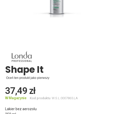
Skip
to
the
beginning
of
the
Shape It
images
gallery
Oceń ten produkt jako pierwszy
37,49 zł
W Magazynie
Kod produktu
W.S.L.0007865.LA
Lakier bez aerozolu