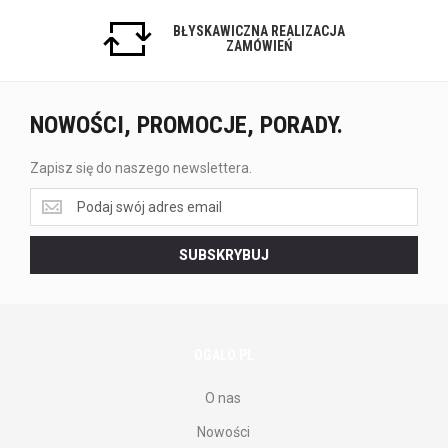
BŁYSKAWICZNA REALIZACJA
ZAMÓWIEŃ
NOWOŚCI, PROMOCJE, PORADY.
Zapisz się do naszego newslettera.
Zapisz
się
do
SUBSKRYBUJ
naszego
newslettera.
OGALO.PL
O nas
Nowości