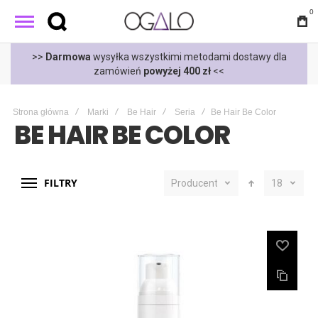
0
t
>>
Darmowa
wysyłka wszystkimi metodami dostawy dla
zamówień
powyżej 400 zł
<<
Strona główna
Marki
Be Hair
Seria
Be Hair Be Color
BE HAIR BE COLOR
FILTRY
Producent
18