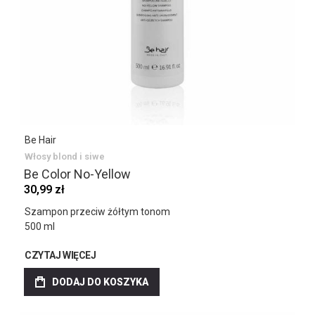
Be Hair
Włosy blond i siwe
Be Color No-Yellow
30,99 zł
Szampon przeciw żółtym tonom
500 ml
CZYTAJ WIĘCEJ
DODAJ DO KOSZYKA