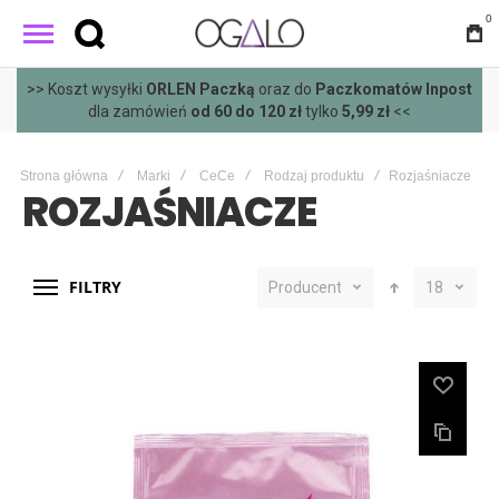
0
>> Koszt wysyłki
ORLEN Paczką
oraz do
Paczkomatów Inpost
dla zamówień
od 60 do 120 zł
tylko
5,99 zł
<<
Strona główna
Marki
CeCe
Rodzaj produktu
Rozjaśniacze
ROZJAŚNIACZE
FILTRY
Producent
18