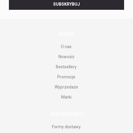
SUBSKRYBUJ
naszego
newslettera.
OGALO.PL
O nas
Nowości
Bestsellery
Promocje
Wyprzedaże
Marki
OBSŁUGA KLIENTA
Formy dostawy