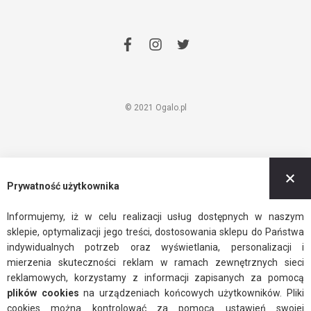
facebook
instagram
twitter
© 2021 Ogalo.pl
Z
Prywatność użytkownika
Informujemy, iż w celu realizacji usług dostępnych w naszym
sklepie, optymalizacji jego treści, dostosowania sklepu do Państwa
indywidualnych potrzeb oraz wyświetlania, personalizacji i
mierzenia skuteczności reklam w ramach zewnętrznych sieci
reklamowych, korzystamy z informacji zapisanych za pomocą
plików cookies
na urządzeniach końcowych użytkowników. Pliki
cookies można kontrolować za pomocą ustawień swojej