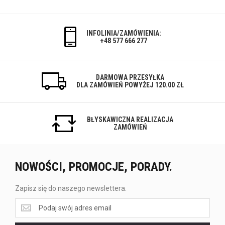
INFOLINIA/ZAMÓWIENIA:
+48 577 666 277
DARMOWA PRZESYŁKA
DLA ZAMÓWIEŃ POWYŻEJ 120.00 ZŁ
BŁYSKAWICZNA REALIZACJA
ZAMÓWIEŃ
NOWOŚCI, PROMOCJE, PORADY.
Zapisz się do naszego newslettera.
Zapisz
się
do