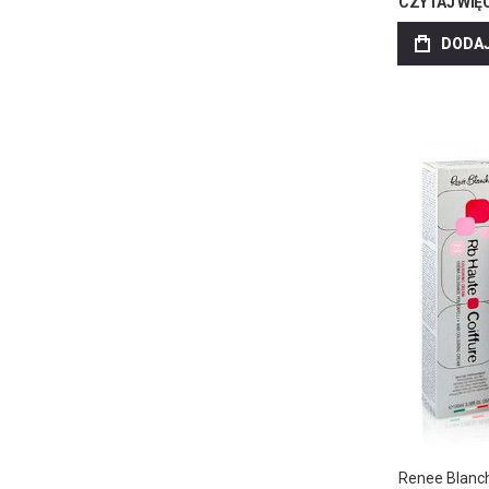
CZYTAJ WIĘ
DODAJ
Renee Blanc