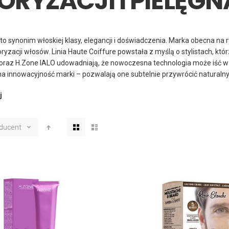
ORYZACJI I PIELĘG
o synonim włoskiej klasy, elegancji i doświadczenia. Marka obecna na 
oloryzacji włosów. Linia Haute Coiffure powstała z myślą o stylistach, 
oraz H.Zone IALO udowadniają, że nowoczesna technologia może iść w 
na innowacyjność marki – pozwalają one subtelnie przywrócić naturaln
j
Zobacz
ducent
jako