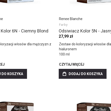
he
Renee Blanche
Farby
 Kolor 6N - Ciemny Blond
Odsiwiacz Kolor 5N - Jasn
27,99 zł
loryzacji włosów dla mężczyzn z
Zestaw do koloryzacji włosów dl
hialuronem
100 ml
CEJ
CZYTAJ WIĘCEJ
 DO KOSZYKA
DODAJ DO KOSZYKA