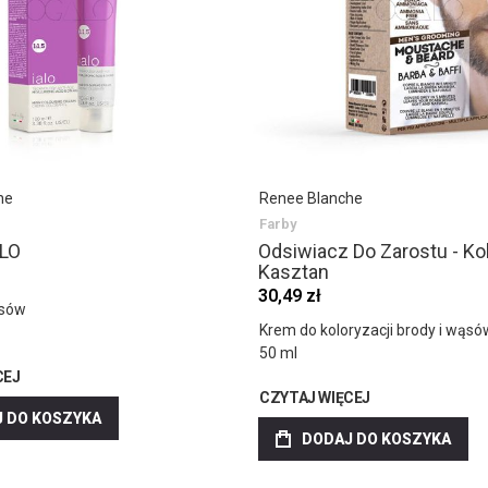
he
Renee Blanche
Farby
ALO
Odsiwiacz Do Zarostu - Ko
Kasztan
30,49 zł
osów
Krem do koloryzacji brody i wąsó
50 ml
CEJ
CZYTAJ WIĘCEJ
 DO KOSZYKA
DODAJ DO KOSZYKA