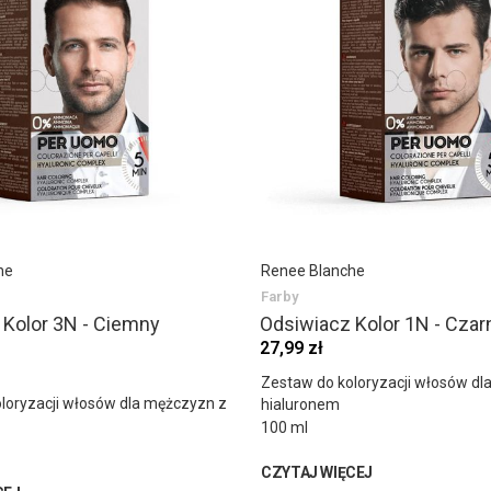
he
Renee Blanche
Farby
 Kolor 3N - Ciemny
Odsiwiacz Kolor 1N - Czar
27,99 zł
Zestaw do koloryzacji włosów dl
loryzacji włosów dla mężczyzn z
hialuronem
100 ml
CZYTAJ WIĘCEJ