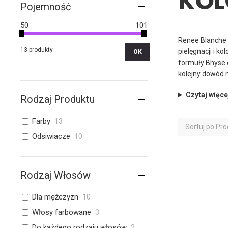
KOL
Pojemność
50
101
Renee Blanche t
13 produkty
pielęgnacji i k
OK
formuły Bhyse 
kolejny dowód 
Czytaj więce
Rodzaj Produktu
Farby
13
Sortuj po
Pro
Odsiwiacze
10
Rodzaj Włosów
Dla mężczyzn
10
Włosy farbowane
3
Do każdego rodzaju włosów
2