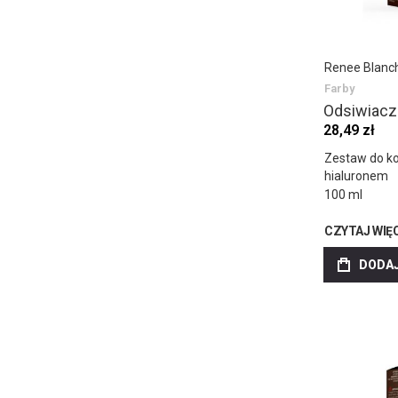
Renee Blanc
Farby
Odsiwiacz
28,49 zł
Zestaw do ko
hialuronem
100 ml
CZYTAJ WIĘ
DODAJ