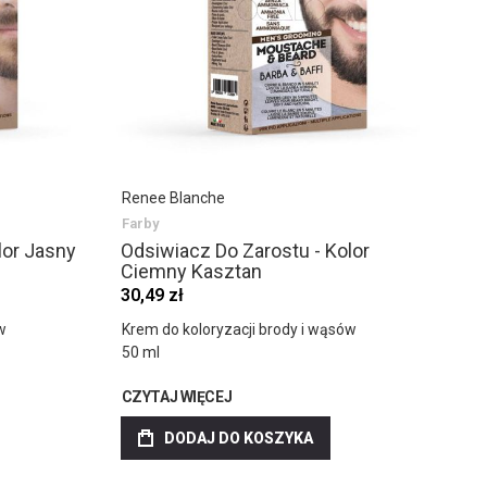
Renee Blanche
Farby
lor Jasny
Odsiwiacz Do Zarostu - Kolor
Ciemny Kasztan
30,49 zł
w
Krem do koloryzacji brody i wąsów
50 ml
CZYTAJ WIĘCEJ
DODAJ DO KOSZYKA