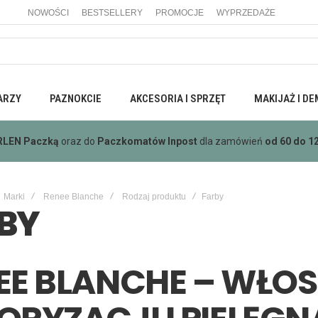
NOWOŚCI
BESTSELLERY
PROMOCJE
WYPRZEDAŻE
ARZY
PAZNOKCIE
AKCESORIA I SPRZĘT
MAKIJAŻ I DE
mowa
wysyłka wszystkimi metodami dostawy dla zamówień
powyżej 4
Marki
Renee Blanche
Rodzaj produktu
Farby
BY
EE BLANCHE – WŁO