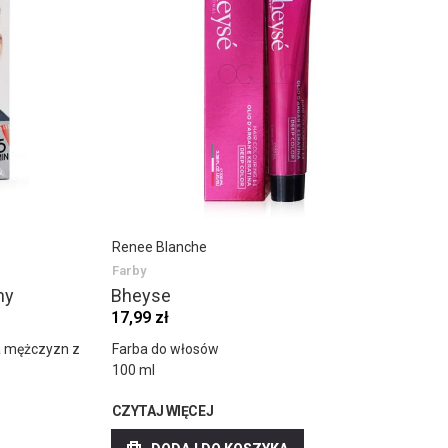
Renee Blanche
Farby
ny
Bheyse
17,99 zł
a mężczyzn z
Farba do włosów
100 ml
CZYTAJ WIĘCEJ