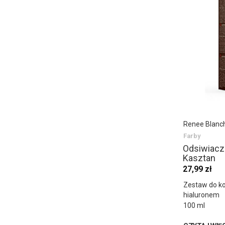
Renee Blanc
Farby
Odsiwiacz
Kasztan
27,99 zł
Zestaw do ko
hialuronem
100 ml