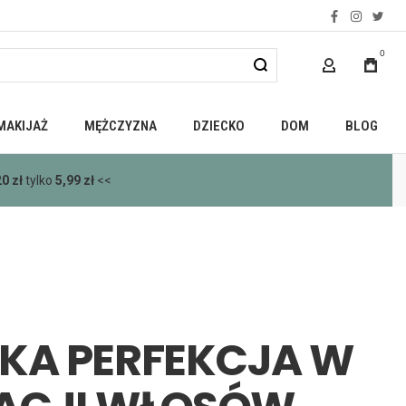
facebook
instagra
twitt
0
MOJE KONTO
MAKIJAŻ
MĘŻCZYZNA
DZIECKO
DOM
BLOG
00 zł
<<
SKA PERFEKCJA W