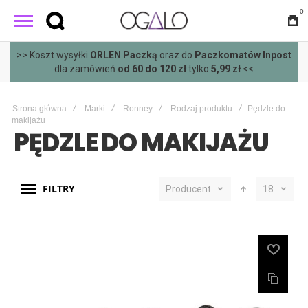
0
>> Koszt wysyłki
ORLEN Paczką
oraz do
Paczkomatów Inpost
dla zamówień
od 60 do 120 zł
tylko
5,99 zł
<<
Strona główna
Marki
Ronney
Rodzaj produktu
Pędzle do
makijażu
PĘDZLE DO MAKIJAŻU
FILTRY
Producent
18