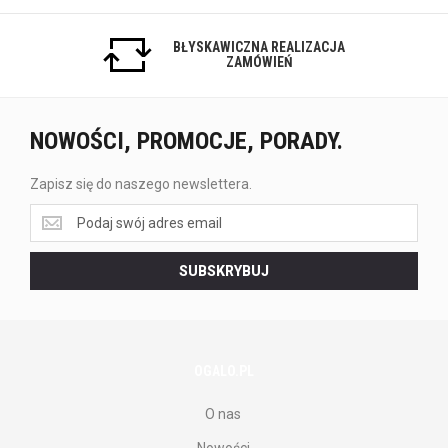
BŁYSKAWICZNA REALIZACJA
ZAMÓWIEŃ
NOWOŚCI, PROMOCJE, PORADY.
Zapisz się do naszego newslettera.
Zapisz
się
do
SUBSKRYBUJ
naszego
newslettera.
OGALO.PL
O nas