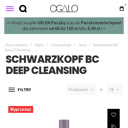
0
>> Koszt wysyłki
ORLEN Paczką
oraz do
Paczkomatów Inpost
dla zamówień
od 60 do 120 zł
tylko
5,99 zł
<<
Strona główna
Marki
Schwarzkopf
Seria
Schwarzkopf BC
Deep Cleansing
SCHWARZKOPF BC
DEEP CLEANSING
FILTRY
Producent
18
Wyprzedaż