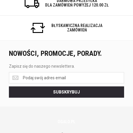
DARMOWA PRZESYŁKA
DLA ZAMÓWIEŃ POWYŻEJ 120.00 ZŁ
BŁYSKAWICZNA REALIZACJA
ZAMÓWIEŃ
NOWOŚCI, PROMOCJE, PORADY.
Zapisz się do naszego newslettera.
Zapisz
się
do
SUBSKRYBUJ
naszego
newslettera.
OGALO.PL