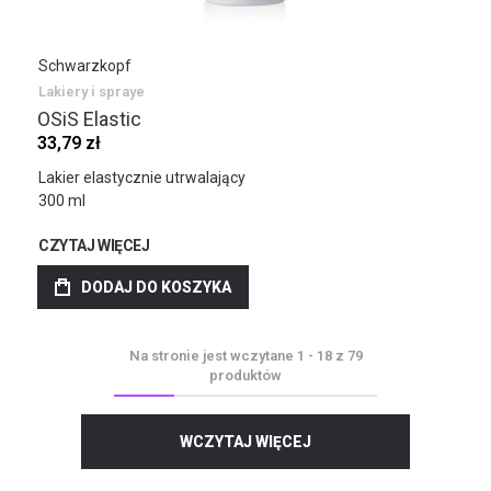
Schwarzkopf
Lakiery i spraye
OSiS Elastic
33,79 zł
Lakier elastycznie utrwalający
300 ml
CZYTAJ WIĘCEJ
DODAJ DO KOSZYKA
Na stronie jest wczytane
1
-
18
z
79
produktów
WCZYTAJ WIĘCEJ