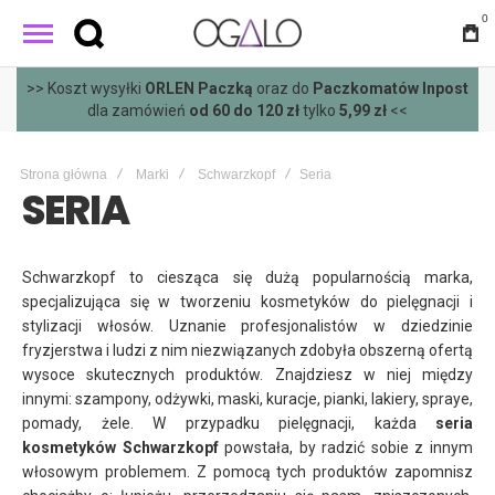
0
atów Inpost
>>
Darmowa
wysyłka wszystkimi metodami dostaw
zł
<<
zamówień
powyżej 400 zł
<<
Strona główna
Marki
Schwarzkopf
Seria
SERIA
Schwarzkopf to ciesząca się dużą popularnością marka,
specjalizująca się w tworzeniu kosmetyków do pielęgnacji i
stylizacji włosów. Uznanie profesjonalistów w dziedzinie
fryzjerstwa i ludzi z nim niezwiązanych zdobyła obszerną ofertą
wysoce skutecznych produktów. Znajdziesz w niej między
innymi: szampony, odżywki, maski, kuracje, pianki, lakiery, spraye,
pomady, żele. W przypadku pielęgnacji, każda
seria
kosmetyków Schwarzkopf
powstała, by radzić sobie z innym
włosowym problemem. Z pomocą tych produktów zapomnisz