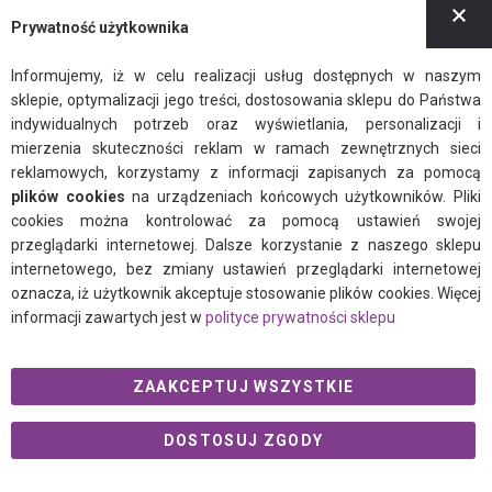
Z
Newsletter
Prywatność użytkownika
Regulamin
Informujemy, iż w celu realizacji usług dostępnych w naszym
Polityka prywatności
sklepie, optymalizacji jego treści, dostosowania sklepu do Państwa
indywidualnych potrzeb oraz wyświetlania, personalizacji i
mierzenia skuteczności reklam w ramach zewnętrznych sieci
reklamowych, korzystamy z informacji zapisanych za pomocą
plików cookies
na urządzeniach końcowych użytkowników. Pliki
facebook
instagram
twitter
cookies można kontrolować za pomocą ustawień swojej
przeglądarki internetowej. Dalsze korzystanie z naszego sklepu
internetowego, bez zmiany ustawień przeglądarki internetowej
oznacza, iż użytkownik akceptuje stosowanie plików cookies. Więcej
informacji zawartych jest w
polityce prywatności sklepu
© 2021 Ogalo.pl
ZAAKCEPTUJ WSZYSTKIE
DOSTOSUJ ZGODY