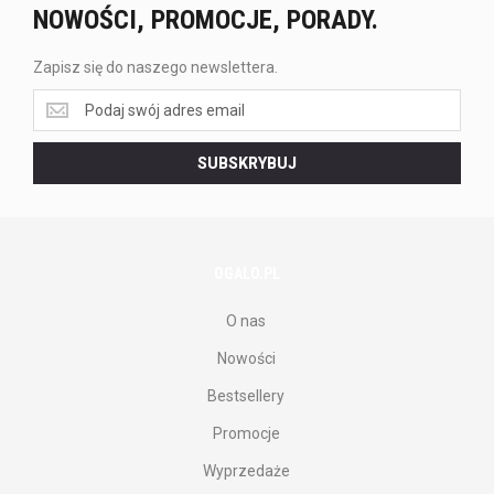
NOWOŚCI, PROMOCJE, PORADY.
Zapisz się do naszego newslettera.
Zapisz
się
do
SUBSKRYBUJ
naszego
newslettera.
OGALO.PL
O nas
Nowości
Bestsellery
Promocje
Wyprzedaże