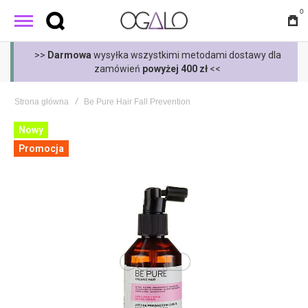
0
t
>>
Darmowa
wysyłka wszystkimi metodami dostawy dla
zamówień
powyżej 400 zł
<<
Strona główna
Be Pure Hair Fall Prevention
Skip
Nowy
to
Promocja
the
end
of
the
images
gallery