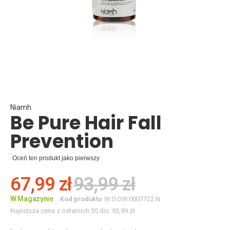
Skip
to
the
beginning
Niamh
Be Pure Hair Fall
of
the
Prevention
images
gallery
Oceń ten produkt jako pierwszy
67,99 zł
93,99 zł
W Magazynie
Kod produktu
W.O.OW.0007722.N
Najniższa cena z ostatnich 30 dni:
93,99 zł