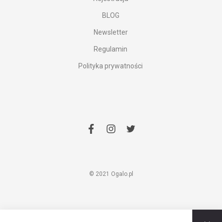
BLOG
Newsletter
Regulamin
Polityka prywatności
facebook
instagram
twitter
© 2021 Ogalo.pl
Z