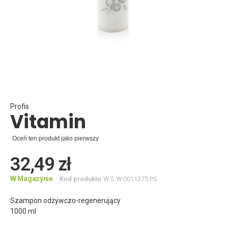
Skip
to
the
beginning
Profis
Vitamin
of
the
images
Oceń ten produkt jako pierwszy
gallery
32,49 zł
W Magazynie
Kod produktu
W.S.W.0011375.PS
Szampon odżywczo-regenerujący
1000 ml