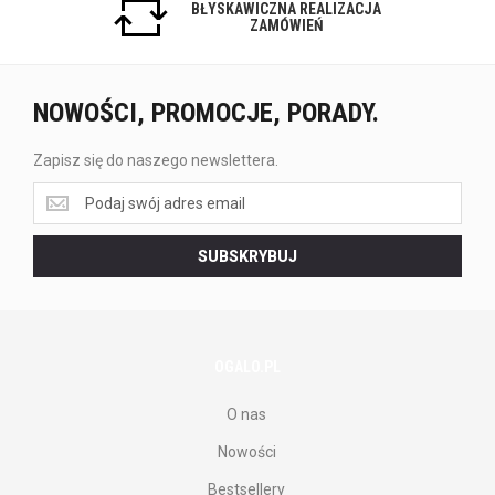
BŁYSKAWICZNA REALIZACJA
ZAMÓWIEŃ
NOWOŚCI, PROMOCJE, PORADY.
Zapisz się do naszego newslettera.
Zapisz
się
do
SUBSKRYBUJ
naszego
newslettera.
OGALO.PL
O nas
Nowości
Bestsellery