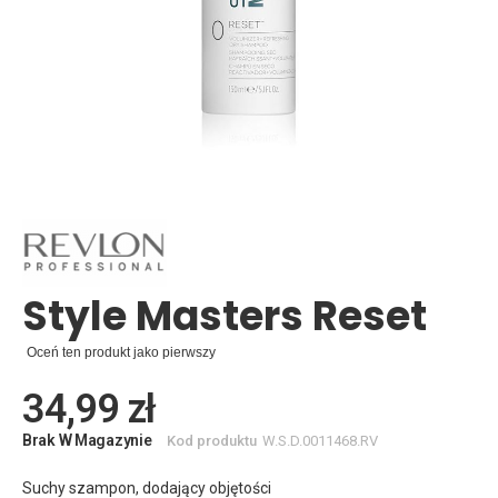
Skip
to
the
beginning
of
the
images
Style Masters Reset
gallery
Oceń ten produkt jako pierwszy
34,99 zł
Brak W Magazynie
Kod produktu
W.S.D.0011468.RV
Suchy szampon, dodający objętości