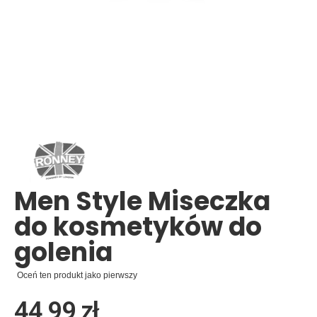
Skip
to
the
beginning
of
the
images
Men Style Miseczka
gallery
do kosmetyków do
golenia
Oceń ten produkt jako pierwszy
44,99 zł