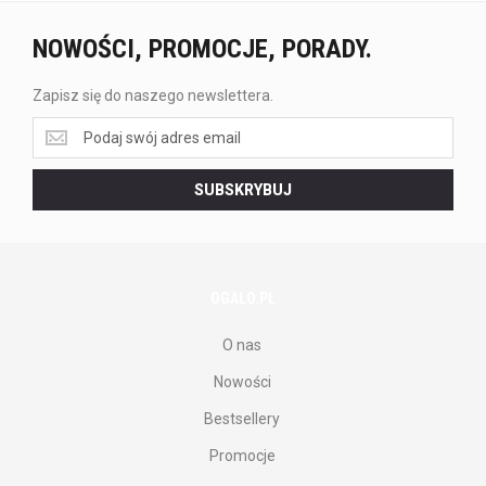
NOWOŚCI, PROMOCJE, PORADY.
Zapisz się do naszego newslettera.
Zapisz
się
do
SUBSKRYBUJ
naszego
newslettera.
OGALO.PL
O nas
Nowości
Bestsellery
Promocje