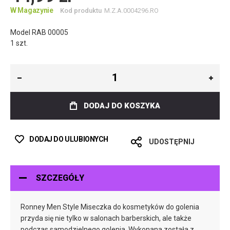
W Magazynie
Kod produktu
M.Z.A.0004296.RO
Model RAB 00005
1 szt.
DODAJ DO KOSZYKA
DODAJ DO ULUBIONYCH
UDOSTĘPNIJ
SZCZEGÓŁY
Ronney Men Style Miseczka do kosmetyków do golenia
przyda się nie tylko w salonach barberskich, ale także
podczas samodzielnego golenia. Wykonana została z