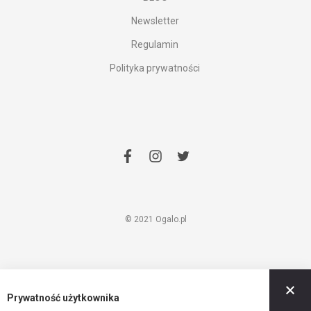
Newsletter
Regulamin
Polityka prywatności
facebook
instagram
twitter
© 2021 Ogalo.pl
Z
Prywatność użytkownika