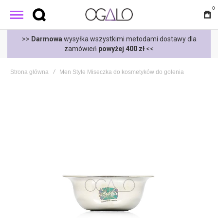
0
t
>>
Darmowa
wysyłka wszystkimi metodami dostawy dla
zamówień
powyżej 400 zł
<<
Strona główna
Men Style Miseczka do kosmetyków do golenia
Skip
to
the
end
of
the
images
gallery