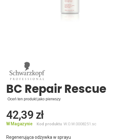
Skip
to
the
beginning
of
the
images
BC Repair Rescue
gallery
Oceń ten produkt jako pierwszy
42,39 zł
W Magazynie
Kod produktu
W.O.W.0008251.sc
Regenerująca odżywka w sprayu