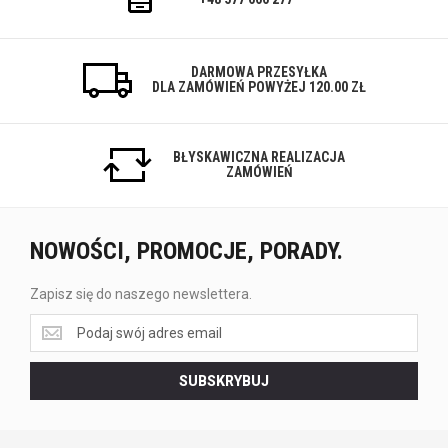
DARMOWA PRZESYŁKA
DLA ZAMÓWIEŃ POWYŻEJ 120.00 ZŁ
BŁYSKAWICZNA REALIZACJA
ZAMÓWIEŃ
NOWOŚCI, PROMOCJE, PORADY.
Zapisz się do naszego newslettera.
Zapisz
się
do
SUBSKRYBUJ
naszego
newslettera.