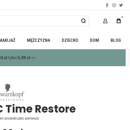
facebook
instagra
twitt
0
MOJE KONTO
MAKIJAŻ
MĘŻCZYZNA
DZIECKO
DOM
BLOG
0 zł
tylko
5,99 zł
<<
 Time Restore
en produkt jako pierwszy