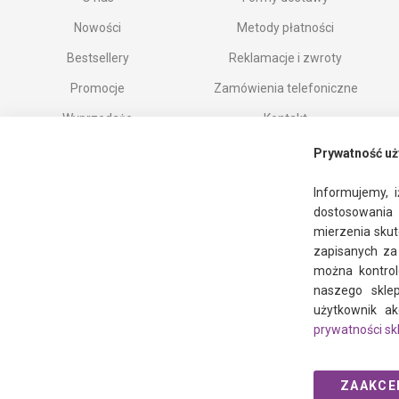
Nowości
Metody płatności
Bestsellery
Reklamacje i zwroty
Promocje
Zamówienia telefoniczne
Wyprzedaże
Kontakt
Marki
Prywatność uż
Informujemy, i
dostosowania 
mierzenia skut
zapisanych z
można kontrol
naszego sklep
użytkownik ak
prywatności sk
ZAAKCE