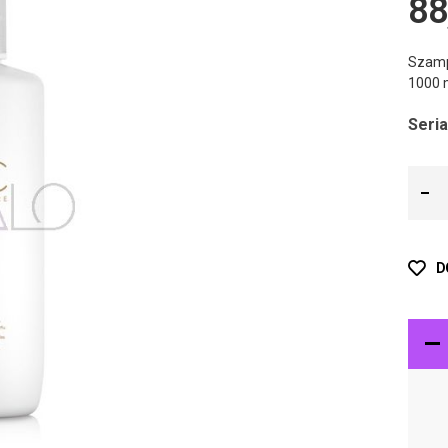
88
Szamp
1000 
Seria
D