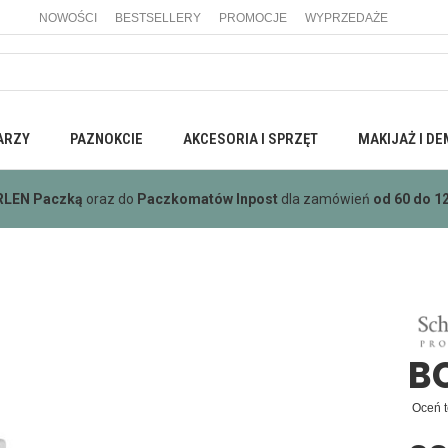
NOWOŚCI
BESTSELLERY
PROMOCJE
WYPRZEDAŻE
ARZY
PAZNOKCIE
AKCESORIA I SPRZĘT
MAKIJAŻ I DE
RLEN Paczką
oraz do
Paczkomatów Inpost
dla zamówień
od 60 do 12
BC
Oceń t