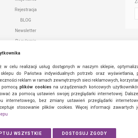
Z
Rejestracja
Z
si
BLOG
d
n
Newsletter
n
Regulamin
Polityka prywatności
ytkownika
ż w celu realizacji usług dostępnych w naszym sklepie, optymalizac
sklepu do Państwa indywidualnych potrzeb oraz wyświetlania, pe
eczności reklam w ramach zewnętrznych sieci reklamowych, korzysta
a pomocą
plików cookies
na urządzeniach końcowych użytkowników.
facebook
instagram
twitter
ować za pomocą ustawień swojej przeglądarki internetowej. Dalsze
u internetowego, bez zmiany ustawień przeglądarki internetow
ceptuje stosowanie plików cookies. Więcej informacji zawartych
lepu
© 2021 Ogalo.pl
PTUJ WSZYSTKIE
DOSTOSUJ ZGODY