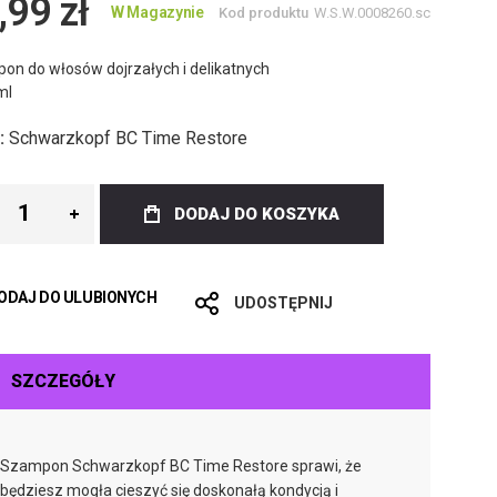
,99 zł
W Magazynie
Kod produktu
W.S.W.0008260.sc
on do włosów dojrzałych i delikatnych
ml
:
Schwarzkopf BC Time Restore
DODAJ DO KOSZYKA
ODAJ DO ULUBIONYCH
UDOSTĘPNIJ
SZCZEGÓŁY
Szampon Schwarzkopf BC Time Restore sprawi, że
będziesz mogła cieszyć się doskonałą kondycją i