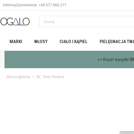
Infolinia/Zamówienia: +48 577 666 277
MARKI
WŁOSY
CIAŁO I KĄPIEL
PIELĘGNACJA TW
>> Koszt wysyłki
O
Strona główna
BC Time Restore
Skip
to
the
end
of
the
images
gallery