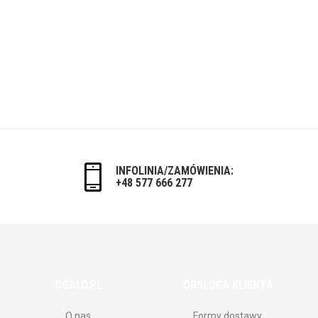
INFOLINIA/ZAMÓWIENIA:
+48 577 666 277
OGALO.PL
OBSŁUGA KLIENTA
O nas
Formy dostawy