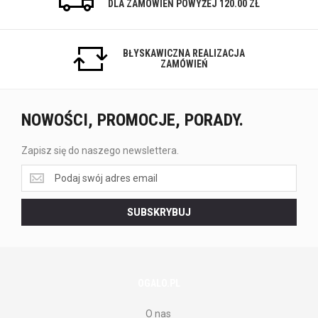
DLA ZAMÓWIEŃ POWYŻEJ 120.00 ZŁ
BŁYSKAWICZNA REALIZACJA
ZAMÓWIEŃ
NOWOŚCI, PROMOCJE, PORADY.
Zapisz się do naszego newslettera.
Zapisz
się
do
SUBSKRYBUJ
naszego
newslettera.
OGALO.PL
O nas