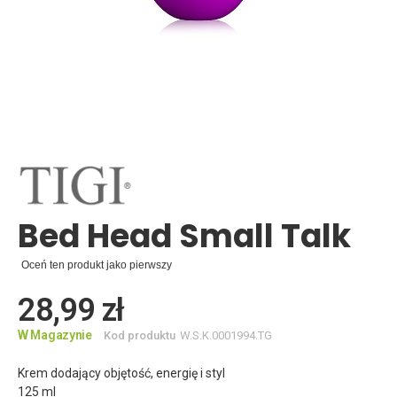
Skip
to
the
beginning
of
the
images
Bed Head Small Talk
gallery
Oceń ten produkt jako pierwszy
28,99 zł
W Magazynie
Kod produktu
W.S.K.0001994.TG
Krem dodający objętość, energię i styl
125 ml