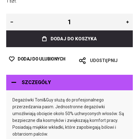
1 szt.
DODAJ DO KOSZYKA
DODAJ DO ULUBIONYCH
UDOSTĘPNIJ
SZCZEGÓŁY
Degażówki Toni&Guy służą do profesjonalnego
przerzedzania pasm. Jednostronne degażówki
umożliwiają obcięcie około 50% uchwyconych włosów. Są
bezpieczne dla kosmyków i zwiększają komfort pracy.
Posiadają miękkie wkładki, które zapobiegają bólowi i
obtarciom palców.