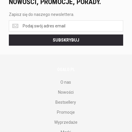
NOWOŚCI, PROMOCJE, PORADY.
Zapisz się do naszego newslettera.
Zapisz
się
do
SUBSKRYBUJ
naszego
newslettera.
OGALO.PL
O nas
Nowości
Bestsellery
Promocje
Wyprzedaże