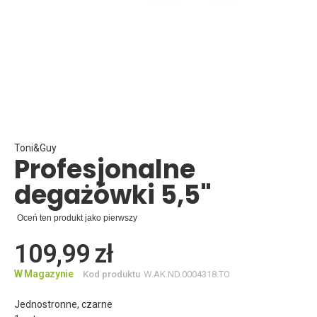
Skip
to
the
beginning
Toni&Guy
Profesjonalne
of
the
degażówki 5,5"
images
gallery
Oceń ten produkt jako pierwszy
109,99 zł
W Magazynie
Kod produktu
W.AK.ND.0004318.TO
Jednostronne, czarne