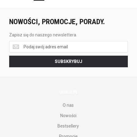
NOWOŚCI, PROMOCJE, PORADY.
Zapisz się do naszego newslettera.
Zapisz
się
do
SUBSKRYBUJ
naszego
newslettera.
OGALO.PL
O nas
Nowości
Bestsellery
Promocje