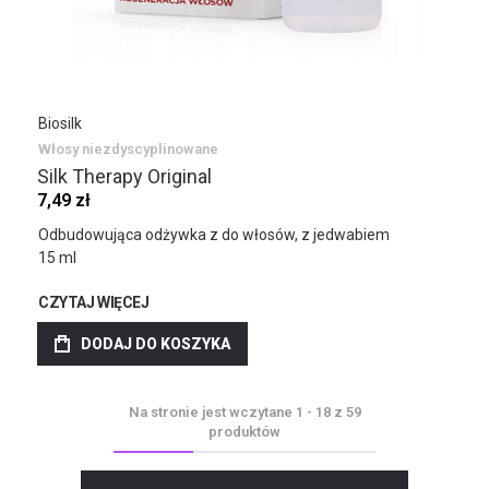
Biosilk
Włosy niezdyscyplinowane
Silk Therapy Original
7,49 zł
Odbudowująca odżywka z do włosów, z jedwabiem
15 ml
CZYTAJ WIĘCEJ
DODAJ DO KOSZYKA
Na stronie jest wczytane
1
-
18
z
59
produktów