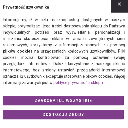
Z
BLOG
Prywatność użytkownika
Newsletter
Informujemy, iż w celu realizacji usług dostępnych w naszym
Regulamin
sklepie, optymalizacji jego treści, dostosowania sklepu do Państwa
indywidualnych potrzeb oraz wyświetlania, personalizacji i
Polityka prywatności
mierzenia skuteczności reklam w ramach zewnętrznych sieci
reklamowych, korzystamy z informacji zapisanych za pomocą
plików cookies
na urządzeniach końcowych użytkowników. Pliki
cookies można kontrolować za pomocą ustawień swojej
przeglądarki internetowej. Dalsze korzystanie z naszego sklepu
internetowego, bez zmiany ustawień przeglądarki internetowej
facebook
instagram
twitter
oznacza, iż użytkownik akceptuje stosowanie plików cookies. Więcej
informacji zawartych jest w
polityce prywatności sklepu
© 2021 Ogalo.pl
ZAAKCEPTUJ WSZYSTKIE
DOSTOSUJ ZGODY