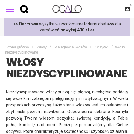
0
t
>>
Darmowa
wysyłka wszystkimi metodami dostawy dla
zamówień
powyżej 400 zł
<<
Strona główna
Włosy
Pielęgnacja włosów
Odżywki
Włosy
niezdyscyplinowane
WŁOSY
NIEZDYSCYPLINOWANE
Niezdyscyplinowane włosy puszą się, plączą, niechętnie poddają
się wszelkim zabiegom pielęgnacyjnym i stylizacyjnym. W wielu
przypadkach przyczyną takie stanu włosów jest ich osłabienie i
zbyt niski poziom nawilżenia. Odpowiednio dobrane kosmyki
pozwolą Twoim włosom odzyskać świetną kondycję, a Tobie
pełną kontrolę nad nimi. Poniżej zgromadziliśmy dla Ciebie
odżywki, które charakteryzuje skuteczność i szybkość działania.