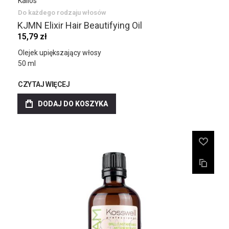
Kallos
Do każdego rodzaju włosów
KJMN Elixir Hair Beautifying Oil
15,79 zł
Olejek upiększający włosy
50 ml
CZYTAJ WIĘCEJ
DODAJ DO KOSZYKA