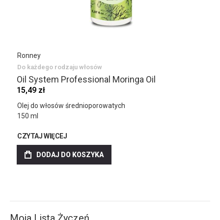
Ronney
Do każdego rodzaju włosów
Oil System Professional Moringa Oil
15,49 zł
Olej do włosów średnioporowatych
150 ml
CZYTAJ WIĘCEJ
DODAJ DO KOSZYKA
Moja Lista Życzeń