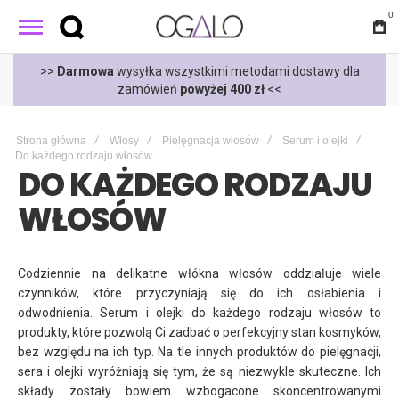
0
t
>>
Darmowa
wysyłka wszystkimi metodami dostawy dla
zamówień
powyżej 400 zł
<<
Strona główna
Włosy
Pielęgnacja włosów
Serum i olejki
Do każdego rodzaju włosów
DO KAŻDEGO RODZAJU
WŁOSÓW
Codziennie na delikatne włókna włosów oddziałuje wiele
czynników, które przyczyniają się do ich osłabienia i
odwodnienia. Serum i olejki do każdego rodzaju włosów to
produkty, które pozwolą Ci zadbać o perfekcyjny stan kosmyków,
bez względu na ich typ. Na tle innych produktów do pielęgnacji,
sera i olejki wyróżniają się tym, że są niezwykle skuteczne. Ich
składy zostały bowiem wzbogacone skoncentrowanymi