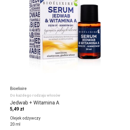
Bioelixire
Do każdego rodzaju włosów
Jedwab + Witamina A
5,49 zł
Olejek odżywczy
20 ml