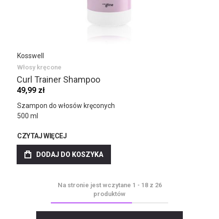
Kosswell
Włosy kręcone
Curl Trainer Shampoo
49,99 zł
Szampon do włosów kręconych
500 ml
CZYTAJ WIĘCEJ
DODAJ DO KOSZYKA
Na stronie jest wczytane
1
-
18
z
26
produktów