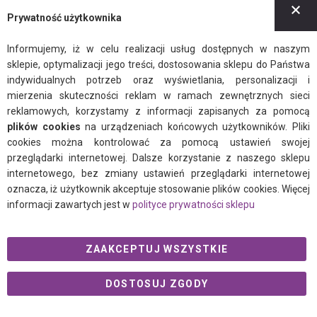
Z
BLOG
Prywatność użytkownika
Newsletter
Informujemy, iż w celu realizacji usług dostępnych w naszym
sklepie, optymalizacji jego treści, dostosowania sklepu do Państwa
Regulamin
indywidualnych potrzeb oraz wyświetlania, personalizacji i
Polityka prywatności
mierzenia skuteczności reklam w ramach zewnętrznych sieci
reklamowych, korzystamy z informacji zapisanych za pomocą
plików cookies
na urządzeniach końcowych użytkowników. Pliki
cookies można kontrolować za pomocą ustawień swojej
przeglądarki internetowej. Dalsze korzystanie z naszego sklepu
internetowego, bez zmiany ustawień przeglądarki internetowej
facebook
instagram
twitter
oznacza, iż użytkownik akceptuje stosowanie plików cookies. Więcej
informacji zawartych jest w
polityce prywatności sklepu
© 2021 Ogalo.pl
ZAAKCEPTUJ WSZYSTKIE
DOSTOSUJ ZGODY