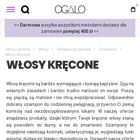
0
oraz do
Paczkomatów Inpost
>>
Darmowa
wysyłka wszystkimi 
120 zł
tylko
5,99 zł
<<
zamówień
powyżej 
Strona główna
Włosy
Pielęgnacja włosów
Szampony
Włosy kręcone
WŁOSY KRĘCONE
Włosy kręcone są bardzo wymagające i bywają kapryśne. Żyją na
własnych zasadach i bardzo trudno narzucić im swoje. Puszą
się, plączą, są matowe i nie chcą współpracować. Odpowiednio
dobrany szampon do codziennej pielęgnacji, przywróci Ci pełną
kontrolę nad niezdyscyplinowanymi lokami. W naszej ofercie
znajdziesz produkty, dzięki którym Twoje kręcone włosy staną
się powodem do dumy, a nie do zmartwień. Szampony te
dogłębnie nawilżają kosmyki, uelastyczniają je, wygładzają łuski
włosów, dodają im blasku i dyscyplinują je. Sprawdź naszą ofertę