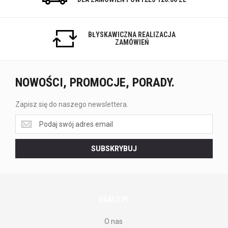
BŁYSKAWICZNA REALIZACJA
ZAMÓWIEŃ
NOWOŚCI, PROMOCJE, PORADY.
Zapisz się do naszego newslettera.
Zapisz
się
do
SUBSKRYBUJ
naszego
newslettera.
OGALO.PL
O nas