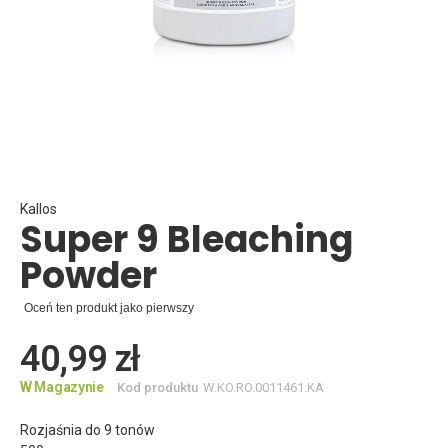
Skip
to
the
beginning
Kallos
Super 9 Bleaching
of
the
Powder
images
gallery
Oceń ten produkt jako pierwszy
40,99 zł
W Magazynie
Kod produktu
W.KO.RO.0011461.KA
Rozjaśnia do 9 tonów